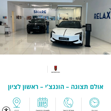
אולם תצוגה – הונגצ'י – ראשון לציון
שעות
יצירת קשר
תיאום פגישה
דרכי