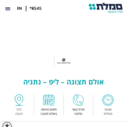
EN
*8545
אולם תצוגה – ליפ – נתניה
שעות
יצירת קשר
תיאום פגישה
דרכי
פעילות
טלפוני
באולם תצוגה
הגעה