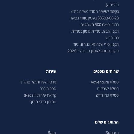
ג'ולייטה)
בקשה לאישור הסדר פשרה בת"צ
38503-08-23 בעניין טווחי נסיעה
ברכבי פיאט 500 חשמליים
תקנון מבצע סמלת מימון בסמלת
כמו חדש
תקנון סוף שנה לאוונג'ר וג'וניור
תקנון הטבה לארגון נכי צה"ל 2026
שרותים נוספים
שירות
סמלת Adventure
מרכזי השירות של סמלת
סמלת לעסקים
ספרות רכב
סמלת כמו חדש
קריאת שירות (Recall)
מחירון חלקי חילוף
המותגים שלנו
Ram
Subaru