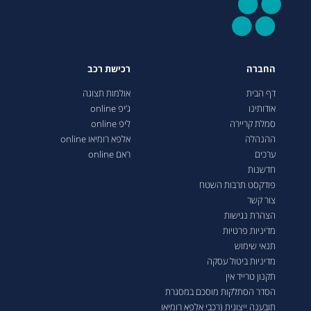
החברה
רכישת רכב
דף הבית
אולמות תצוגה
אודותינו
ג’יפ online
סמלת קריירה
ליפ online
ההנהלה
אלפא רומיאו online
ערכים
ראם online
חדשנות
פודקסט תרבות השטח
צור קשר
הצהרת נגישות
מדיניות פרטיות
תנאי שימוש
מדיניות ביטול עסקה
תקנון טרייד אין
הסדר הסתלקות מוסכם במסגרת
תובענה ייצוגית (רכבי אלפא רומיאו