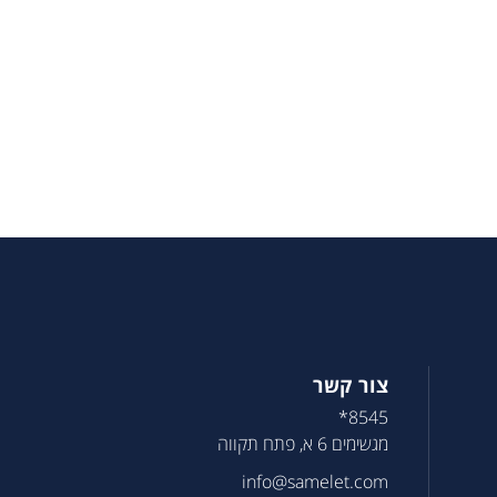
צור קשר
8545*
מגשימים 6 א, פתח תקווה
info@samelet.com