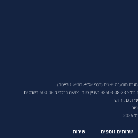
ת תובענה ייצוגית (רכבי אלפא רומיאו ג'ולייטה)
 פיאט 500 חשמליים
סמלת כמו חדש
יור
202
שרותים נוספים
שירות