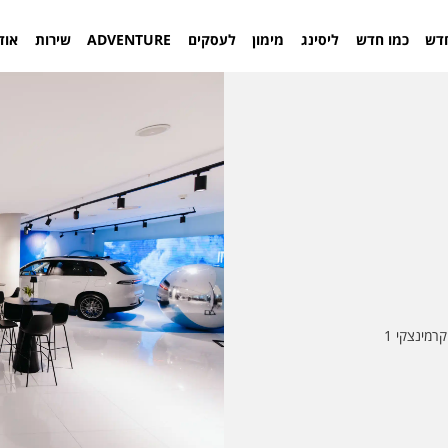
דש
כמו חדש
ליסינג
מימון
לעסקים
ADVENTURE
שירות
אוד
רמינצקי 1