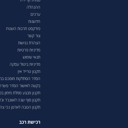
ההנהלה
ערכים
חדשנות
פודקסט תרבות השטח
צור קשר
הצהרת נגישות
מדיניות פרטיות
תנאי שימוש
מדיניות ביטול עסקה
תקנון טרייד אין
הסדר הסתלקות מוסכם במסגר
בקשה לאישור הסדר פשרה בת"צ 38503-08-23 בעניין טווחי נסיעה ברכבי
תקנון מבצע סמלת מימון ב
תקנון סוף שנה לאוונג'ר וג'ונ
תקנון הטבה לארגון נכי צה"ל 6
רכישת רכב