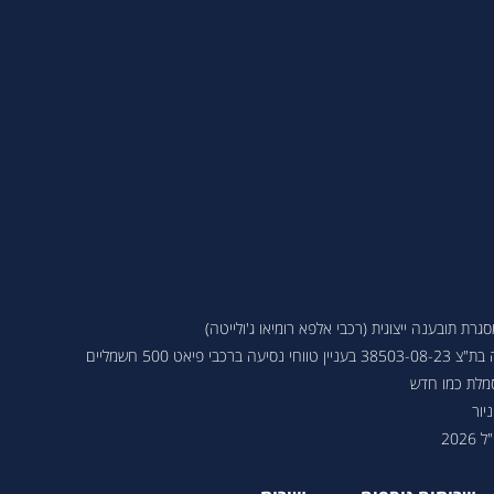
ת תובענה ייצוגית (רכבי אלפא רומיאו ג'ולייטה)
 פיאט 500 חשמליים
סמלת כמו חדש
יור
202