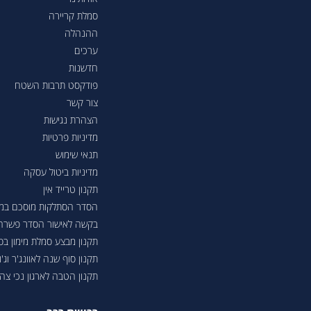
סמלת קריירה
ההנהלה
ערכים
חדשנות
פודקסט תרבות השטח
צור קשר
הצהרת נגישות
מדיניות פרטיות
תנאי שימוש
מדיניות ביטול עסקה
תקנון טרייד אין
הסדר הסתלקות מוסכם במסגר
בקשה לאישור הסדר פשרה בת"צ 38503-08-23 בעניין טווחי נסיעה ברכבי
תקנון מבצע סמלת מימון ב
תקנון סוף שנה לאוונג'ר וג'ונ
תקנון הטבה לארגון נכי צה"ל 6