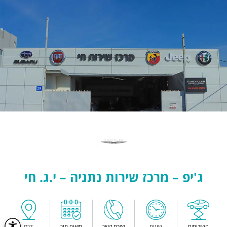
ג'יפ – מרכז שירות נתניה – י.ג. חי
השירותים
שעות
יצירת קשר
תיאום תור
דרכי