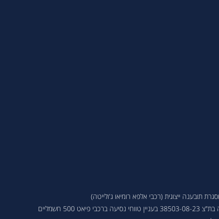
ת תובענה ייצוגית (רכבי אלפא רומיאו ג'ולייטה)
 פיאט 500 חשמליים