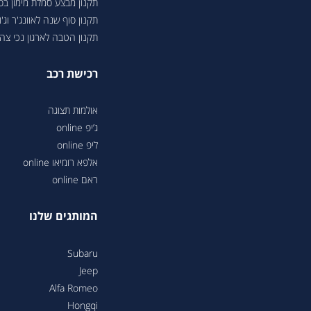
תקנון מבצע סמלת מימון ב
תקנון סוף שנה לאוונג'ר וג'ונ
תקנון הטבה לארגון נכי צה"ל 6
רכישת רכב
אולמות תצוגה
ג’יפ online
ליפ online
אלפא רומיאו online
ראם online
המותגים שלנו
Subaru
Jeep
Alfa Romeo
Hongqi