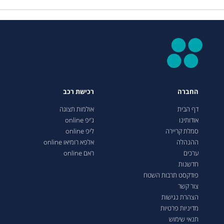
החברה
רכישת רכב
דף הבית
אולמות תצוגה
אודותינו
ג’יפ online
סמלת קריירה
ליפ online
ההנהלה
אלפא רומיאו online
ערכים
ראם online
חדשנות
פודקסט תרבות השטח
צור קשר
הצהרת נגישות
מדיניות פרטיות
תנאי שימוש