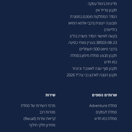
מדיניות ביטול עסקה
תקנון טרייד אין
הסדר הסתלקות מוסכם במסגרת
תובענה ייצוגית (רכבי אלפא רומיאו
ג'ולייטה)
בקשה לאישור הסדר פשרה בת"צ
38503-08-23 בעניין טווחי נסיעה
ברכבי פיאט 500 חשמליים
תקנון מבצע סמלת מימון בסמלת
כמו חדש
תקנון סוף שנה לאוונג'ר וג'וניור
תקנון הטבה לארגון נכי צה"ל 2026
שרותים נוספים
שירות
סמלת Adventure
מרכזי השירות של סמלת
סמלת לעסקים
ספרות רכב
סמלת כמו חדש
קריאת שירות (Recall)
מחירון חלקי חילוף