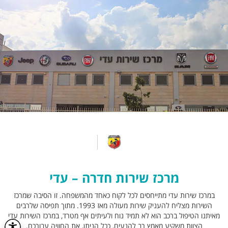
מרכז שירות חדרה – עדי
במרכז שירות עדי מתייחסים לכל לקוח כאחד מהמשפחה. זו הסיבה שמרכז
השירות מצליח להעניק שירות מעולה מאז 1993. מתוך תפיסה שלרבים
מאיתנו הטיפול ברכב הוא לא תמיד נוח ולעיתים אף מטרד, במרכז השירות עדי
הצוות משקיע מאמץ רב להנעים, ככל הניתן, את החוויה עבורכם.