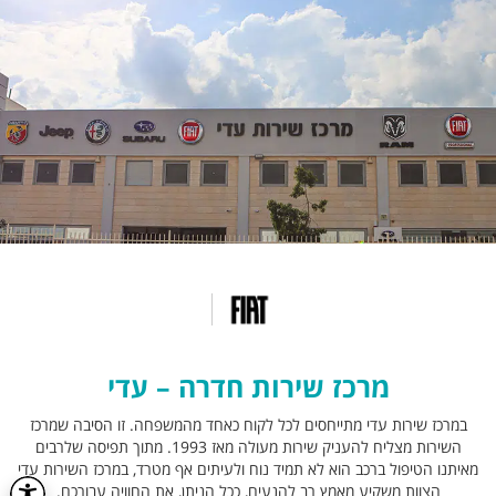
מרכז שירות חדרה – עדי
במרכז שירות עדי מתייחסים לכל לקוח כאחד מהמשפחה. זו הסיבה שמרכז
השירות מצליח להעניק שירות מעולה מאז 1993. מתוך תפיסה שלרבים
מאיתנו הטיפול ברכב הוא לא תמיד נוח ולעיתים אף מטרד, במרכז השירות עדי
הצוות משקיע מאמץ רב להנעים, ככל הניתן, את החוויה עבורכם.