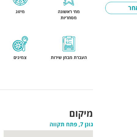
חר
מח׳ ראשונה
מיזוג
מסחריות
העברת מבחן שירות
צמיגים
מיקום
גונן 7, פתח תקווה