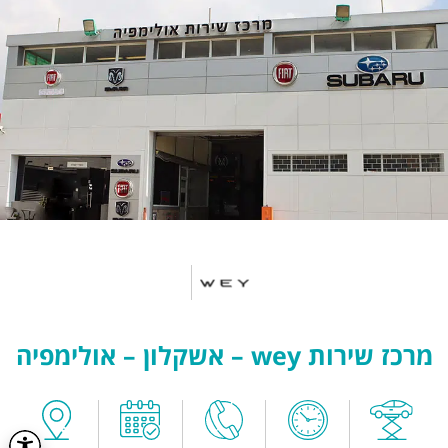
מרכז שירות wey – אשקלון – אולימפיה