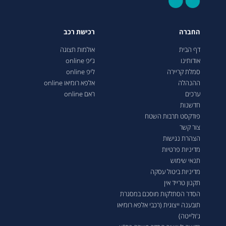
החברה
רכישת רכב
דף הבית
אולמות תצוגה
אודותינו
ג’יפ online
סמלת קריירה
ליפ online
ההנהלה
אלפא רומיאו online
ערכים
ראם online
חדשנות
פודקסט תרבות השטח
צור קשר
הצהרת נגישות
מדיניות פרטיות
תנאי שימוש
מדיניות ביטול עסקה
תקנון טרייד אין
הסדר הסתלקות מוסכם במסגרת
תובענה ייצוגית (רכבי אלפא רומיאו
ג'ולייטה)