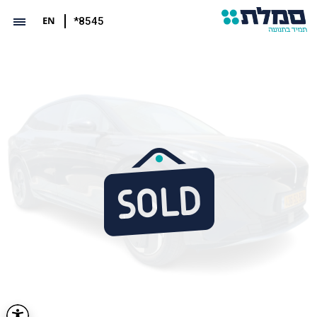
EN
*8545