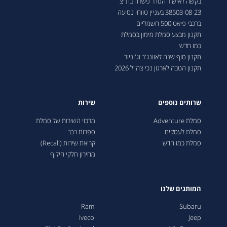
בקשה לאישור הסדר פשרה בת"צ
38503-08-23 בעניין טווחי נסיעה
ברכבי פיאט 500 חשמליים
תקנון מבצע סמלת מימון בסמלת
כמו חדש
תקנון סוף שנה לאוונג'ר וג'וניור
תקנון הטבה לארגון נכי צה"ל 2026
שרותים נוספים
שירות
סמלת Adventure
מרכזי השירות של סמלת
סמלת לעסקים
ספרות רכב
סמלת כמו חדש
קריאת שירות (Recall)
מחירון חלקי חילוף
המותגים שלנו
Ram
Subaru
Iveco
Jeep