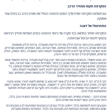
המקדמה תקוזז ממחיר הרכב
עם תשלום המקדמה ישלח אליך הסכם ההזמנה הכולל את מפרט הרכב בו בחרת וצפי
אספקה.
התחרטת? אל דאגה
המקדמה תוחזר במלואה בכל מקרה של ביטול ההזמנה בטרם השלמת תהליך הרכישה
ובכפוף לתנאי הביטול שבהזמנה.
רכב המונע בנזין נתוני צריכת הדלק הם לפי בדיקות המעבדה. צריכת הדלק מושפעת
מגורמים שונים, בין היתר, ממהירות הנסיעה, אופי הנהיגה, מצב הצמיגים, שימוש באביזרים,
תנאי הסביבה ויכולים אף להגיע לפער משמעותי לעומת נתוני המעבדה. נתוני הספק, יכולת,
מרווחים, משקלים וכיו"ב הם על פי נתוני היצרן.
רכב מנוע חשמלי, הנתונים השונים הינם נתוני יצרן ובבדיקות מעבדה. צריכת החשמל וטווח
הנסיעה בפועל מושפע מגורמים שונים, בין היתר, ממהירות הנסיעה, אופי הנהיגה, מצב
הצמיגים, שימוש באביזרים, תנאי הסביבה, קיבולת סוללת ההנעה בראשית הנסיעה, גיל
הסוללה, ושימוש בהתקן טעינה תקין ויכולים אף להגיע לפער משמעותי לעומת נתוני
המעבדה. קיבולת הסוללה מצטמצמת לאורך זמן ובכלל זה כתוצאה מאופן השימוש. קצב
הטעינה בפועל תלוי גם בתשתיות של הנכס.
רכב 0 ק"מ, רכב יד שניה, חדש 0 ק"מ אשר לא בוצע בו שימוש למעט לצורך שינוע והכנה
למכירה. מפרט הרכב והאחריות זהה לרכב יד ראשונה. תקופת האחריות תחול ממועד רישום
הרכב לראשונה כפי שמופיע ברישיון הרכב, נתון זה הינו תקף גם לביצוע פעולות תחזוקה
המושפעות מגיל הרכב.
מפרט הרכב – המפרט המחייב הוא המפרט המפורסם במועד חתימת הזמנת הרכב בלבד,
היות ויצרן הרכב עשוי לשנות את מפרט הרכב .
הצבעים הינם להמחשה בלבד וייתכנו הבדלי גוונים בין הצבעים המופיעים לבין הצבעים כפי
שהם במציאות. מערכות הבטיחות הינן מערכות עזר בלבד, הפועלות בתנאים ומגבלות