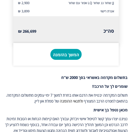
JJ שחור גג שחור LQ אפור עם שחור
₪ 2,900
אגרת רישוי
₪ 3,899
סה״כ
266,699 ₪
המשך בהזמנה
בתשלום מקדמה באשראי בסך 2000 ש”ח
שומרים לך על הרכב!!
תשלום המקדמה יבטיח את הדגם אותו בחרת למשך 7 ימי עסקים מתשלום המקדמה.
בהתאם למפרט הרכב המצורף
ולתנאי ההזמנה
של סמלת און ליין.
מכאן נטפל בך אישית
נציגנו יצרו עמך קשר לטיפול אישי ויבדוק עבורך האם קיימות הנחות או הטבות זמינות
לרכב הנרכש וכן המשך תהליך הרכישה בתוך יום עבודה אחד, בנוסף נשמח להציע לך
הצעות אטרקטיביות לאבזור ולשדרוג חווית הנהיגה ומגוון הצעות מימון וטרייד אין.