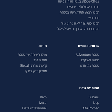
38503-08-23 בעניין טווחי נסיעה
ברכבי פיאט 500 חשמליים
תקנון מבצע סמלת מימון בסמלת
כמו חדש
תקנון סוף שנה לאוונג'ר וג'וניור
תקנון הטבה לארגון נכי צה"ל 2026
שרותים נוספים
שירות
סמלת Adventure
מרכזי השירות של סמלת
סמלת לעסקים
ספרות רכב
סמלת כמו חדש
קריאת שירות (Recall)
מחירון חלקי חילוף
המותגים שלנו
Ram
Subaru
Iveco
Jeep
Fiat Professional
Alfa Romeo