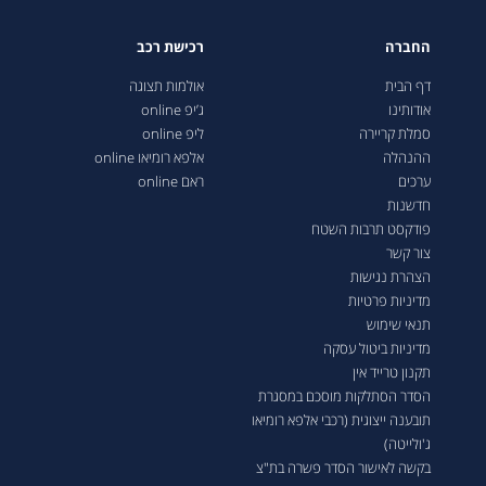
החברה
רכישת רכב
דף הבית
אולמות תצוגה
אודותינו
ג’יפ online
סמלת קריירה
ליפ online
ההנהלה
אלפא רומיאו online
ערכים
ראם online
חדשנות
פודקסט תרבות השטח
צור קשר
הצהרת נגישות
מדיניות פרטיות
תנאי שימוש
מדיניות ביטול עסקה
תקנון טרייד אין
הסדר הסתלקות מוסכם במסגרת
תובענה ייצוגית (רכבי אלפא רומיאו
ג'ולייטה)
בקשה לאישור הסדר פשרה בת"צ