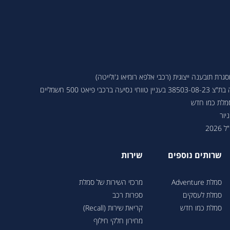
ת תובענה ייצוגית (רכבי אלפא רומיאו ג'ולייטה)
 פיאט 500 חשמליים
סמלת כמו חדש
יור
202
שרותים נוספים
שירות
סמלת Adventure
מרכזי השירות של סמלת
סמלת לעסקים
ספרות רכב
סמלת כמו חדש
קריאת שירות (Recall)
מחירון חלקי חילוף