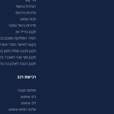
הצהרת נגישות
מדיניות פרטיות
תנאי שימוש
מדיניות ביטול עסקה
תקנון טרייד אין
הסדר הסתלקות מוסכם במסגר
בקשה לאישור הסדר פשרה בת"צ 38503-08-23 בעניין טווחי נסיעה ברכבי
תקנון מבצע סמלת מימון ב
תקנון סוף שנה לאוונג'ר וג'ונ
תקנון הטבה לארגון נכי צה"ל 6
רכישת רכב
אולמות תצוגה
ג’יפ online
ליפ online
אלפא רומיאו online