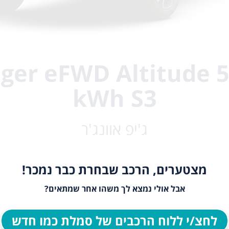
יפ er eFWD Altitude 54
kWh S3
ג'יפ אוונג'ר
מצטערים, הרכב שבחרת כבר נמכר!
אבל אולי נמצא לך משהו אחר שמתאים?
לחצ/י ללוח הרכבים של סמלת כמו חדש