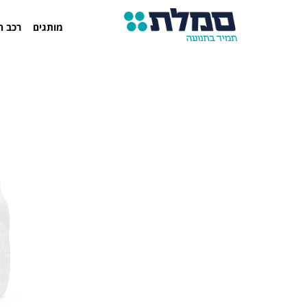
מותגים
רכב ח