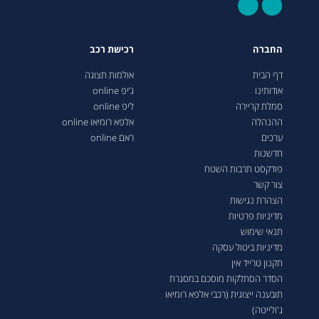
החברה
רכישת רכב
דף הבית
אולמות תצוגה
אודותינו
ג’יפ online
סמלת קריירה
ליפ online
ההנהלה
אלפא רומיאו online
ערכים
ראם online
חדשנות
פודקסט תרבות השטח
צור קשר
הצהרת נגישות
מדיניות פרטיות
תנאי שימוש
מדיניות ביטול עסקה
תקנון טרייד אין
הסדר הסתלקות מוסכם במסגרת
תובענה ייצוגית (רכבי אלפא רומיאו
ג'ולייטה)