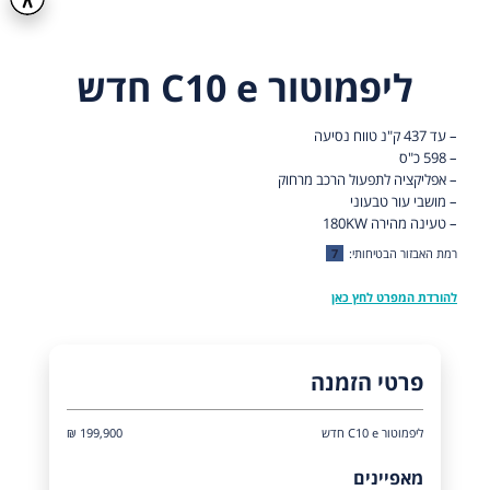
ליפמוטור C10 e חדש
– עד 437 ק"נ טווח נסיעה
– 598 כ"ס
– אפליקציה לתפעול הרכב מרחוק
– מושבי עור טבעוני
– טעינה מהירה 180KW
רמת האבזור הבטיחותי:
7
להורדת המפרט לחץ כאן
פרטי הזמנה
ליפמוטור C10 e חדש
199,900 ₪
מאפיינים