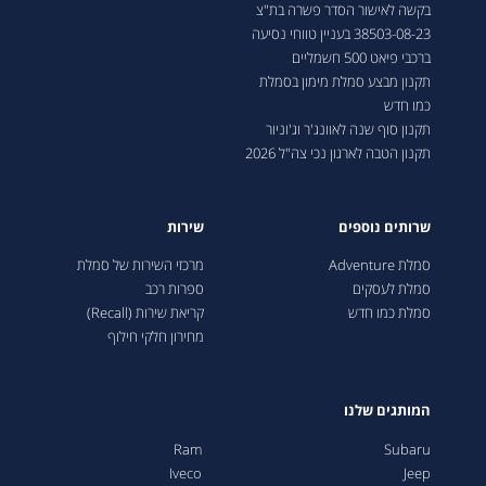
בקשה לאישור הסדר פשרה בת"צ
38503-08-23 בעניין טווחי נסיעה
ברכבי פיאט 500 חשמליים
תקנון מבצע סמלת מימון בסמלת
כמו חדש
תקנון סוף שנה לאוונג'ר וג'וניור
תקנון הטבה לארגון נכי צה"ל 2026
שרותים נוספים
שירות
סמלת Adventure
מרכזי השירות של סמלת
סמלת לעסקים
ספרות רכב
סמלת כמו חדש
קריאת שירות (Recall)
מחירון חלקי חילוף
המותגים שלנו
Ram
Subaru
Iveco
Jeep