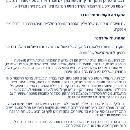
לרכב הנרכש וכן המשך תהליך הרכישה בתוך יום עבודה אחד, בנוסף נשמח להציע לך
הצעות אטרקטיביות לאבזור ולשדרוג חווית הנהיגה ומגוון הצעות מימון וטרייד אין.
המקדמה תקוזז ממחיר הרכב
עם תשלום המקדמה ישלח אליך הסכם ההזמנה הכולל את מפרט הרכב בו בחרת וצפי
אספקה.
התחרטת? אל דאגה
המקדמה תוחזר במלואה בכל מקרה של ביטול ההזמנה בטרם השלמת תהליך הרכישה
ובכפוף לתנאי הביטול שבהזמנה.
רכב המונע בנזין נתוני צריכת הדלק הם לפי בדיקות המעבדה. צריכת הדלק מושפעת
מגורמים שונים, בין היתר, ממהירות הנסיעה, אופי הנהיגה, מצב הצמיגים, שימוש באביזרים,
תנאי הסביבה ויכולים אף להגיע לפער משמעותי לעומת נתוני המעבדה. נתוני הספק, יכולת,
מרווחים, משקלים וכיו"ב הם על פי נתוני היצרן.
רכב מנוע חשמלי, הנתונים השונים הינם נתוני יצרן ובבדיקות מעבדה. צריכת החשמל וטווח
הנסיעה בפועל מושפע מגורמים שונים, בין היתר, ממהירות הנסיעה, אופי הנהיגה, מצב
הצמיגים, שימוש באביזרים, תנאי הסביבה, קיבולת סוללת ההנעה בראשית הנסיעה, גיל
הסוללה, ושימוש בהתקן טעינה תקין ויכולים אף להגיע לפער משמעותי לעומת נתוני
המעבדה. קיבולת הסוללה מצטמצמת לאורך זמן ובכלל זה כתוצאה מאופן השימוש. קצב
הטעינה בפועל תלוי גם בתשתיות של הנכס.
רכב 0 ק"מ, רכב יד שניה, חדש 0 ק"מ אשר לא בוצע בו שימוש למעט לצורך שינוע והכנה
למכירה. מפרט הרכב והאחריות זהה לרכב יד ראשונה. תקופת האחריות תחול ממועד רישום
הרכב לראשונה כפי שמופיע ברישיון הרכב, נתון זה הינו תקף גם לביצוע פעולות תחזוקה
המושפעות מגיל הרכב.
מפרט הרכב – המפרט המחייב הוא המפרט המפורסם במועד חתימת הזמנת הרכב בלבד,
היות ויצרן הרכב עשוי לשנות את מפרט הרכב .