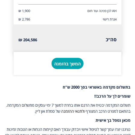
AH לבן פנינה עור חום
₪ 1,900
אגרת רישוי
₪ 2,786
סה״כ
204,586 ₪
המשך בהזמנה
בתשלום מקדמה באשראי בסך 2000 ש”ח
שומרים לך על הרכב!!
תשלום המקדמה יבטיח את הדגם אותו בחרת למשך 7 ימי עסקים מתשלום המקדמה.
בהתאם למפרט הרכב המצורף
ולתנאי ההזמנה
של סמלת און ליין.
מכאן נטפל בך אישית
נציגנו יצרו עמך קשר לטיפול אישי ויבדוק עבורך האם קיימות הנחות או הטבות זמינות