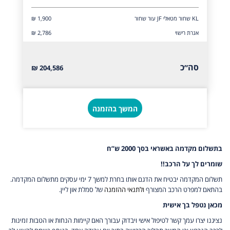
KL שחור מטאלי JF עור שחור
₪ 1,900
אגרת רישוי
₪ 2,786
סה״כ
204,586 ₪
המשך בהזמנה
בתשלום מקדמה באשראי בסך 2000 ש”ח
שומרים לך על הרכב!!
תשלום המקדמה יבטיח את הדגם אותו בחרת למשך 7 ימי עסקים מתשלום המקדמה.
בהתאם למפרט הרכב המצורף
ולתנאי ההזמנה
של סמלת און ליין.
מכאן נטפל בך אישית
נציגנו יצרו עמך קשר לטיפול אישי ויבדוק עבורך האם קיימות הנחות או הטבות זמינות