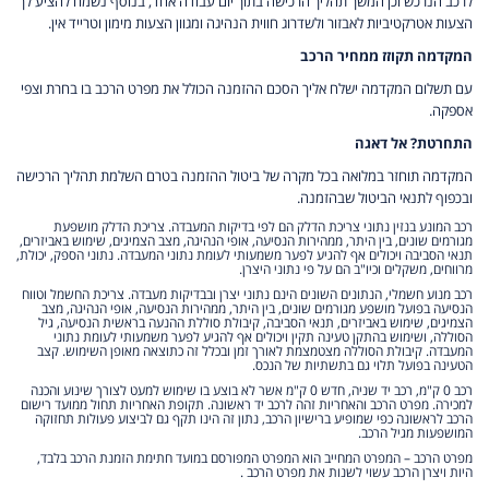
לרכב הנרכש וכן המשך תהליך הרכישה בתוך יום עבודה אחד, בנוסף נשמח להציע לך
הצעות אטרקטיביות לאבזור ולשדרוג חווית הנהיגה ומגוון הצעות מימון וטרייד אין.
המקדמה תקוזז ממחיר הרכב
עם תשלום המקדמה ישלח אליך הסכם ההזמנה הכולל את מפרט הרכב בו בחרת וצפי
אספקה.
התחרטת? אל דאגה
המקדמה תוחזר במלואה בכל מקרה של ביטול ההזמנה בטרם השלמת תהליך הרכישה
ובכפוף לתנאי הביטול שבהזמנה.
רכב המונע בנזין נתוני צריכת הדלק הם לפי בדיקות המעבדה. צריכת הדלק מושפעת
מגורמים שונים, בין היתר, ממהירות הנסיעה, אופי הנהיגה, מצב הצמיגים, שימוש באביזרים,
תנאי הסביבה ויכולים אף להגיע לפער משמעותי לעומת נתוני המעבדה. נתוני הספק, יכולת,
מרווחים, משקלים וכיו"ב הם על פי נתוני היצרן.
רכב מנוע חשמלי, הנתונים השונים הינם נתוני יצרן ובבדיקות מעבדה. צריכת החשמל וטווח
הנסיעה בפועל מושפע מגורמים שונים, בין היתר, ממהירות הנסיעה, אופי הנהיגה, מצב
הצמיגים, שימוש באביזרים, תנאי הסביבה, קיבולת סוללת ההנעה בראשית הנסיעה, גיל
הסוללה, ושימוש בהתקן טעינה תקין ויכולים אף להגיע לפער משמעותי לעומת נתוני
המעבדה. קיבולת הסוללה מצטמצמת לאורך זמן ובכלל זה כתוצאה מאופן השימוש. קצב
הטעינה בפועל תלוי גם בתשתיות של הנכס.
רכב 0 ק"מ, רכב יד שניה, חדש 0 ק"מ אשר לא בוצע בו שימוש למעט לצורך שינוע והכנה
למכירה. מפרט הרכב והאחריות זהה לרכב יד ראשונה. תקופת האחריות תחול ממועד רישום
הרכב לראשונה כפי שמופיע ברישיון הרכב, נתון זה הינו תקף גם לביצוע פעולות תחזוקה
המושפעות מגיל הרכב.
מפרט הרכב – המפרט המחייב הוא המפרט המפורסם במועד חתימת הזמנת הרכב בלבד,
היות ויצרן הרכב עשוי לשנות את מפרט הרכב .