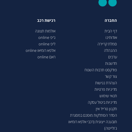
החברה
רכישת רכב
דף הבית
אולמות תצוגה
אודותינו
ג’יפ online
סמלת קריירה
ליפ online
ההנהלה
אלפא רומיאו online
ערכים
ראם online
חדשנות
פודקסט תרבות השטח
צור קשר
הצהרת נגישות
מדיניות פרטיות
תנאי שימוש
מדיניות ביטול עסקה
תקנון טרייד אין
הסדר הסתלקות מוסכם במסגרת
תובענה ייצוגית (רכבי אלפא רומיאו
ג'ולייטה)