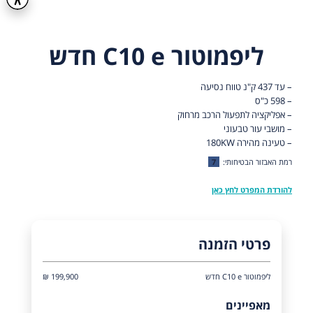
ליפמוטור C10 e חדש
– עד 437 ק"נ טווח נסיעה
– 598 כ"ס
– אפליקציה לתפעול הרכב מרחוק
– מושבי עור טבעוני
– טעינה מהירה 180KW
רמת האבזור הבטיחותי:
7
להורדת המפרט לחץ כאן
פרטי הזמנה
ליפמוטור C10 e חדש
199,900 ₪
מאפיינים