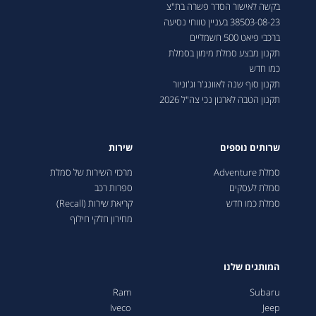
בקשה לאישור הסדר פשרה בת"צ
38503-08-23 בעניין טווחי נסיעה
ברכבי פיאט 500 חשמליים
תקנון מבצע סמלת מימון בסמלת
כמו חדש
תקנון סוף שנה לאוונג'ר וג'וניור
תקנון הטבה לארגון נכי צה"ל 2026
שרותים נוספים
שירות
סמלת Adventure
מרכזי השירות של סמלת
סמלת לעסקים
ספרות רכב
סמלת כמו חדש
קריאת שירות (Recall)
מחירון חלקי חילוף
המותגים שלנו
Ram
Subaru
Iveco
Jeep