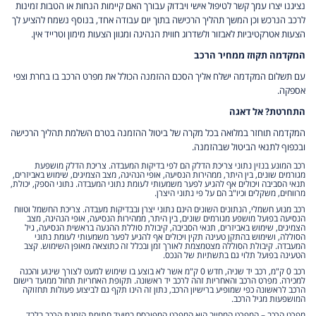
נציגנו יצרו עמך קשר לטיפול אישי ויבדוק עבורך האם קיימות הנחות או הטבות זמינות
לרכב הנרכש וכן המשך תהליך הרכישה בתוך יום עבודה אחד, בנוסף נשמח להציע לך
הצעות אטרקטיביות לאבזור ולשדרוג חווית הנהיגה ומגוון הצעות מימון וטרייד אין.
המקדמה תקוזז ממחיר הרכב
עם תשלום המקדמה ישלח אליך הסכם ההזמנה הכולל את מפרט הרכב בו בחרת וצפי
אספקה.
התחרטת? אל דאגה
המקדמה תוחזר במלואה בכל מקרה של ביטול ההזמנה בטרם השלמת תהליך הרכישה
ובכפוף לתנאי הביטול שבהזמנה.
רכב המונע בנזין נתוני צריכת הדלק הם לפי בדיקות המעבדה. צריכת הדלק מושפעת
מגורמים שונים, בין היתר, ממהירות הנסיעה, אופי הנהיגה, מצב הצמיגים, שימוש באביזרים,
תנאי הסביבה ויכולים אף להגיע לפער משמעותי לעומת נתוני המעבדה. נתוני הספק, יכולת,
מרווחים, משקלים וכיו"ב הם על פי נתוני היצרן.
רכב מנוע חשמלי, הנתונים השונים הינם נתוני יצרן ובבדיקות מעבדה. צריכת החשמל וטווח
הנסיעה בפועל מושפע מגורמים שונים, בין היתר, ממהירות הנסיעה, אופי הנהיגה, מצב
הצמיגים, שימוש באביזרים, תנאי הסביבה, קיבולת סוללת ההנעה בראשית הנסיעה, גיל
הסוללה, ושימוש בהתקן טעינה תקין ויכולים אף להגיע לפער משמעותי לעומת נתוני
המעבדה. קיבולת הסוללה מצטמצמת לאורך זמן ובכלל זה כתוצאה מאופן השימוש. קצב
הטעינה בפועל תלוי גם בתשתיות של הנכס.
רכב 0 ק"מ, רכב יד שניה, חדש 0 ק"מ אשר לא בוצע בו שימוש למעט לצורך שינוע והכנה
למכירה. מפרט הרכב והאחריות זהה לרכב יד ראשונה. תקופת האחריות תחול ממועד רישום
הרכב לראשונה כפי שמופיע ברישיון הרכב, נתון זה הינו תקף גם לביצוע פעולות תחזוקה
המושפעות מגיל הרכב.
מפרט הרכב – המפרט המחייב הוא המפרט המפורסם במועד חתימת הזמנת הרכב בלבד,