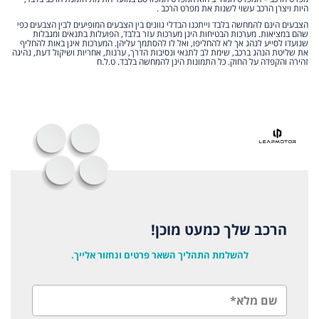
היות ויצרן הרכב עשוי לשנות את מפרט הרכב .
הצבעים הינם להמחשה בלבד וייתכנו הבדלי גוונים בין הצבעים המופיעים לבין הצבעים כפי
שהם במציאות. מערכות הבטיחות הינן מערכות עזר בלבד, הפועלות בתנאים ומגבלות
שנועדו לסייע לנהג אך לא להחליפו, ואל לו להסתמך עליהן. המערכות אינן באות להחליף
את שליטת הנהג ברכב, שימת לב לתנאי ונסיבות הדרך, ערנות, אחריות ושיקול דעת, נהיגה
זהירה והקפדה על החוק. כל התמונות הינן להמחשה בלבד. ט.ל.ח
הרכב שלך כמעט מוכן!
להשלמת התהליך השאר פרטים ונחזור אלייך.