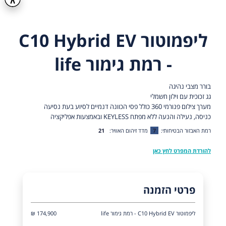
ליפמוטור C10 Hybrid EV
- רמת גימור life
בורר מצבי נהיגה
גג זכוכית עם וילון חשמלי
מערך צילום פנורמי 360 כולל פסי הכוונה דנמיים לסיוע בעת נסיעה
כניסה, נעילה והנעה ללא מפתח KEYLESS ובאמצעות אפליקציה
רמת האבזור הבטיחותי:
7
מדד זיהום האוויר:
21
להורדת המפרט לחץ כאן
פרטי הזמנה
ליפמוטור C10 Hybrid EV - רמת גימור life
174,900 ₪