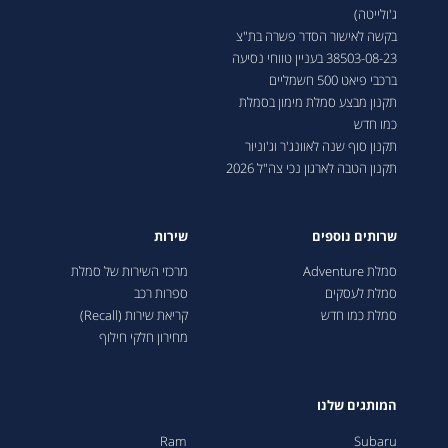
ג'ולייטה)
בקשה לאישור הסדר פשרה בת"צ
38503-08-23 בעניין טווחי נסיעה
ברכבי פיאט 500 חשמליים
תקנון מבצע סמלת מימון בסמלת
כמו חדש
תקנון סוף שנה לאוונג'ר וג'וניור
תקנון הטבה לארגון נכי צה"ל 2026
שרותים נוספים
שירות
סמלת Adventure
מרכזי השירות של סמלת
סמלת לעסקים
ספרות רכב
סמלת כמו חדש
קריאת שירות (Recall)
מחירון חלקי חילוף
המותגים שלנו
Ram
Subaru