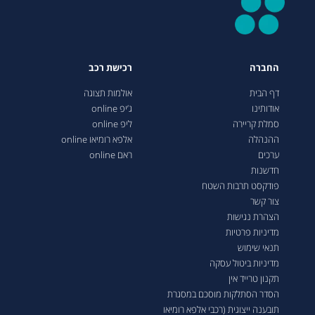
החברה
רכישת רכב
דף הבית
אולמות תצוגה
אודותינו
ג’יפ online
סמלת קריירה
ליפ online
ההנהלה
אלפא רומיאו online
ערכים
ראם online
חדשנות
פודקסט תרבות השטח
צור קשר
הצהרת נגישות
מדיניות פרטיות
תנאי שימוש
מדיניות ביטול עסקה
תקנון טרייד אין
הסדר הסתלקות מוסכם במסגרת
תובענה ייצוגית (רכבי אלפא רומיאו