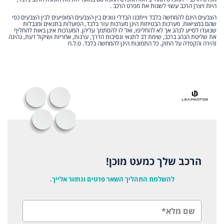
היות ויצרן הרכב עשוי לשנות את מפרט הרכב .
הצבעים הינם להמחשה בלבד וייתכנו הבדלי גוונים בין הצבעים המופיעים לבין הצבעים כפי
שהם במציאות. מערכות הבטיחות הינן מערכות עזר בלבד, הפועלות בתנאים ומגבלות
שנועדו לסייע לנהג אך לא להחליפו, ואל לו להסתמך עליהן. המערכות אינן באות להחליף
את שליטת הנהג ברכב, שימת לב לתנאי ונסיבות הדרך, ערנות, אחריות ושיקול דעת, נהיגה
זהירה והקפדה על החוק. כל התמונות הינן להמחשה בלבד. ט.ל.ח
הרכב שלך כמעט מוכן!
להשלמת התהליך השאר פרטים ונחזור אלייך.