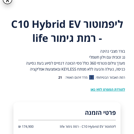
ליפמוטור C10 Hybrid EV
- רמת גימור life
בורר מצבי נהיגה
גג זכוכית עם וילון חשמלי
מערך צילום פנורמי 360 כולל פסי הכוונה דנמיים לסיוע בעת נסיעה
כניסה, נעילה והנעה ללא מפתח KEYLESS ובאמצעות אפליקציה
רמת האבזור הבטיחותי:
7
מדד זיהום האוויר:
21
להורדת המפרט לחץ כאן
פרטי הזמנה
ליפמוטור C10 Hybrid EV - רמת גימור life
174,900 ₪