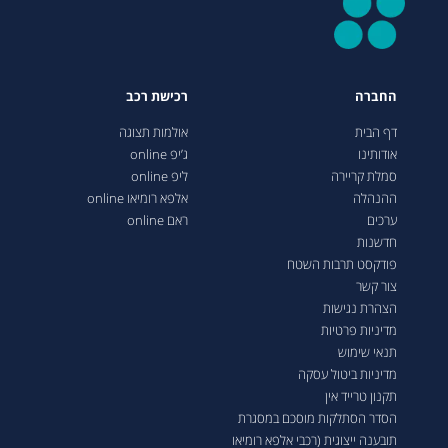
החברה
רכישת רכב
דף הבית
אולמות תצוגה
אודותינו
ג’יפ online
סמלת קריירה
ליפ online
ההנהלה
אלפא רומיאו online
ערכים
ראם online
חדשנות
פודקסט תרבות השטח
צור קשר
הצהרת נגישות
מדיניות פרטיות
תנאי שימוש
מדיניות ביטול עסקה
תקנון טרייד אין
הסדר הסתלקות מוסכם במסגרת
תובענה ייצוגית (רכבי אלפא רומיאו