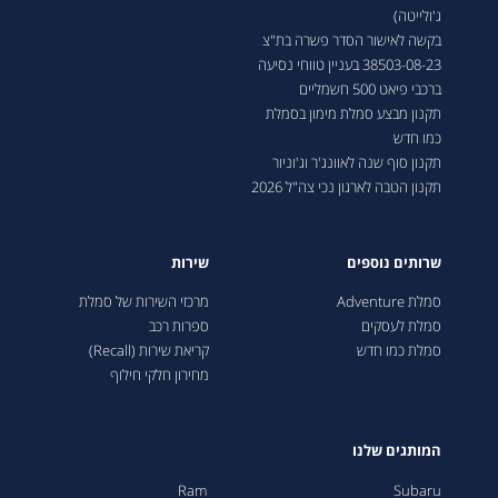
ג'ולייטה)
בקשה לאישור הסדר פשרה בת"צ
38503-08-23 בעניין טווחי נסיעה
ברכבי פיאט 500 חשמליים
תקנון מבצע סמלת מימון בסמלת
כמו חדש
תקנון סוף שנה לאוונג'ר וג'וניור
תקנון הטבה לארגון נכי צה"ל 2026
שרותים נוספים
שירות
סמלת Adventure
מרכזי השירות של סמלת
סמלת לעסקים
ספרות רכב
סמלת כמו חדש
קריאת שירות (Recall)
מחירון חלקי חילוף
המותגים שלנו
Ram
Subaru