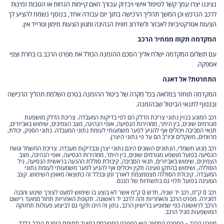
נציגנו יצרו עמך קשר לטיפול אישי ויבדוק עבורך האם קיימות הנחות או הטבות זמינות
לרכב הנרכש וכן המשך תהליך הרכישה בתוך יום עבודה אחד, בנוסף נשמח להציע לך
הצעות אטרקטיביות לאבזור ולשדרוג חווית הנהיגה ומגוון הצעות מימון וטרייד אין.
המקדמה תקוזז ממחיר הרכב
עם תשלום המקדמה ישלח אליך הסכם ההזמנה הכולל את מפרט הרכב בו בחרת וצפי
אספקה.
התחרטת? אל דאגה
המקדמה תוחזר במלואה בכל מקרה של ביטול ההזמנה בטרם השלמת תהליך הרכישה
ובכפוף לתנאי הביטול שבהזמנה.
רכב המונע בנזין נתוני צריכת הדלק הם לפי בדיקות המעבדה. צריכת הדלק מושפעת
מגורמים שונים, בין היתר, ממהירות הנסיעה, אופי הנהיגה, מצב הצמיגים, שימוש באביזרים,
תנאי הסביבה ויכולים אף להגיע לפער משמעותי לעומת נתוני המעבדה. נתוני הספק, יכולת,
מרווחים, משקלים וכיו"ב הם על פי נתוני היצרן.
רכב מנוע חשמלי, הנתונים השונים הינם נתוני יצרן ובבדיקות מעבדה. צריכת החשמל וטווח
הנסיעה בפועל מושפע מגורמים שונים, בין היתר, ממהירות הנסיעה, אופי הנהיגה, מצב
הצמיגים, שימוש באביזרים, תנאי הסביבה, קיבולת סוללת ההנעה בראשית הנסיעה, גיל
הסוללה, ושימוש בהתקן טעינה תקין ויכולים אף להגיע לפער משמעותי לעומת נתוני
המעבדה. קיבולת הסוללה מצטמצמת לאורך זמן ובכלל זה כתוצאה מאופן השימוש. קצב
הטעינה בפועל תלוי גם בתשתיות של הנכס.
רכב 0 ק"מ, רכב יד שניה, חדש 0 ק"מ אשר לא בוצע בו שימוש למעט לצורך שינוע והכנה
למכירה. מפרט הרכב והאחריות זהה לרכב יד ראשונה. תקופת האחריות תחול ממועד רישום
הרכב לראשונה כפי שמופיע ברישיון הרכב, נתון זה הינו תקף גם לביצוע פעולות תחזוקה
המושפעות מגיל הרכב.
מפרט הרכב – המפרט המחייב הוא המפרט המפורסם במועד חתימת הזמנת הרכב בלבד,