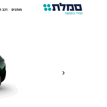
מותגים
רכב ח