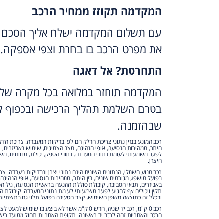
המקדמה תקוזז ממחיר הרכב
עם תשלום המקדמה ישלח אליך הסכם 
את מפרט הרכב בו בחרת וצפי אספקה.
התחרטת? אל דאגה
המקדמה תוחזר במלואה בכל מקרה של 
בטרם השלמת תהליך הרכישה ובכפוף לת
שבהזמנה.
רכב המונע בנזין נתוני צריכת הדלק הם לפי בדיקות המעבדה. צריכת הדל
היתר, ממהירות הנסיעה, אופי הנהיגה, מצב הצמיגים, שימוש באביזרים, ת
לפער משמעותי לעומת נתוני המעבדה. נתוני הספק, יכולת, מרווחים, משקל
היצרן.
רכב מנוע חשמלי, הנתונים השונים הינם נתוני יצרן ובבדיקות מעבדה. צ
בפועל מושפע מגורמים שונים, בין היתר, ממהירות הנסיעה, אופי הנהיגה
באביזרים, תנאי הסביבה, קיבולת סוללת ההנעה בראשית הנסיעה, גיל הס
תקין ויכולים אף להגיע לפער משמעותי לעומת נתוני המעבדה. קיבולת 
ובכלל זה כתוצאה מאופן השימוש. קצב הטעינה בפועל תלוי גם בתשתיות
רכב 0 ק"מ, רכב יד שניה, חדש 0 ק"מ אשר לא בוצע בו שי
הרכב והאחריות זהה לרכב יד ראשונה. תקופת האחריות תחול ממועד ריש