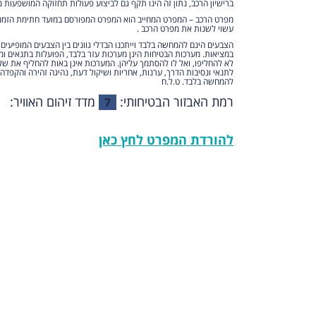
ברישיון הרכב, נתון זה הינו תקף גם לביצוע פעולות תחזוקה המושפעות מ
מפרט הרכב – המפרט המחייב הוא המפרט המפורסם במועד חתימת הזמנת 
עשוי לשנות את מפרט הרכב .
הצבעים הינם להמחשה בלבד וייתכנו הבדלי גוונים בין הצבעים המופיעים
במציאות. מערכות הבטיחות הינן מערכות עזר בלבד, הפועלות בתנאים ומ
לא להחליפו, ואל לו להסתמך עליהן. המערכות אינן באות להחליף את של
לתנאי ונסיבות הדרך, ערנות, אחריות ושיקול דעת, נהיגה זהירה והקפדה 
להמחשה בלבד. ט.ל.ח
רמת האבזור הבטיחותי:
מדד זיהום האוויר:
1
7
להורדת המפרט לחץ כאן