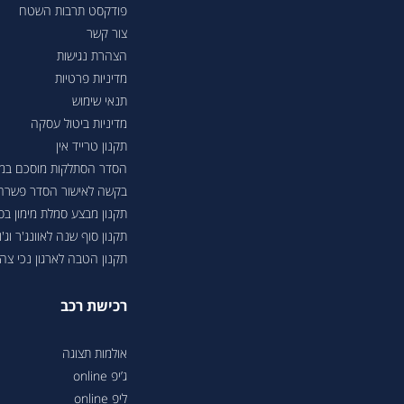
פודקסט תרבות השטח
צור קשר
הצהרת נגישות
מדיניות פרטיות
תנאי שימוש
מדיניות ביטול עסקה
תקנון טרייד אין
הסדר הסתלקות מוסכם במסגר
בקשה לאישור הסדר פשרה בת"צ 38503-08-23 בעניין טווחי נסיעה ברכבי
תקנון מבצע סמלת מימון ב
תקנון סוף שנה לאוונג'ר וג'ונ
תקנון הטבה לארגון נכי צה"ל 6
רכישת רכב
אולמות תצוגה
ג’יפ online
ליפ online