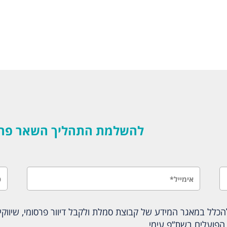
להשלמת התהליך השאר פרטים
לל במאגר המידע של קבוצת סמלת ולקבל דיוור פרסומי, שיווקי ו
הפועלים בשת”פ עימי