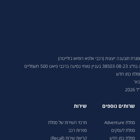
ת תובענה ייצוגית (רכבי אלפא רומיאו ג'ולייטה)
 פיאט 500 חשמליים
סמלת כמו חדש
יור
202
שרותים נוספים
שירות
סמלת Adventure
מרכזי השירות של סמלת
סמלת לעסקים
ספרות רכב
סמלת כמו חדש
קריאת שירות (Recall)