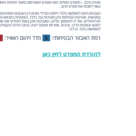
מפרט הרכב – המפרט המחייב הוא המפרט המפורסם במועד חתימת הזמנת 
עשוי לשנות את מפרט הרכב .
הצבעים הינם להמחשה בלבד וייתכנו הבדלי גוונים בין הצבעים המופיעים
במציאות. מערכות הבטיחות הינן מערכות עזר בלבד, הפועלות בתנאים ומ
לא להחליפו, ואל לו להסתמך עליהן. המערכות אינן באות להחליף את של
לתנאי ונסיבות הדרך, ערנות, אחריות ושיקול דעת, נהיגה זהירה והקפדה 
להמחשה בלבד. ט.ל.ח
רמת האבזור הבטיחותי:
מדד זיהום האוויר:
5
5
להורדת המפרט לחץ כאן