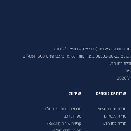
ת תובענה ייצוגית (רכבי אלפא רומיאו ג'ולייטה)
 פיאט 500 חשמליים
סמלת כמו חדש
יור
202
שרותים נוספים
שירות
סמלת Adventure
מרכזי השירות של סמלת
סמלת לעסקים
ספרות רכב
סמלת כמו חדש
קריאת שירות (Recall)
מחירון חלקי חילוף