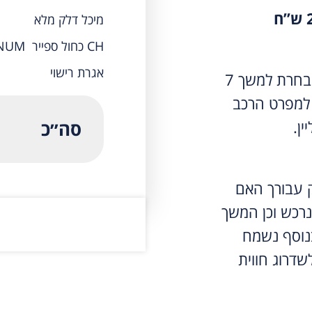
מיכל דלק מלא
CH כחול ספייר PLATINUM
אגרת רישוי
תשלום המקדמה יבטיח את הדגם אותו בחרת למשך 7
למפרט הרכב
ין.
סה״כ
ק עבורך האם
נרכש וכן המשך
נוסף נשמח
שדרוג חווית