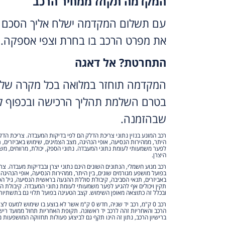
המקדמה תקוזז ממחיר הרכב
עם תשלום המקדמה ישלח אליך הסכם 
את מפרט הרכב בו בחרת וצפי אספקה.
התחרטת? אל דאגה
המקדמה תוחזר במלואה בכל מקרה של 
בטרם השלמת תהליך הרכישה ובכפוף לת
שבהזמנה.
רכב המונע בנזין נתוני צריכת הדלק הם לפי בדיקות המעבדה. צריכת הדל
היתר, ממהירות הנסיעה, אופי הנהיגה, מצב הצמיגים, שימוש באביזרים, ת
לפער משמעותי לעומת נתוני המעבדה. נתוני הספק, יכולת, מרווחים, משקל
היצרן.
רכב מנוע חשמלי, הנתונים השונים הינם נתוני יצרן ובבדיקות מעבדה. צ
בפועל מושפע מגורמים שונים, בין היתר, ממהירות הנסיעה, אופי הנהיגה
באביזרים, תנאי הסביבה, קיבולת סוללת ההנעה בראשית הנסיעה, גיל הס
תקין ויכולים אף להגיע לפער משמעותי לעומת נתוני המעבדה. קיבולת 
ובכלל זה כתוצאה מאופן השימוש. קצב הטעינה בפועל תלוי גם בתשתיות
רכב 0 ק"מ, רכב יד שניה, חדש 0 ק"מ אשר לא בוצע בו שי
הרכב והאחריות זהה לרכב יד ראשונה. תקופת האחריות תחול ממועד ריש
ברישיון הרכב, נתון זה הינו תקף גם לביצוע פעולות תחזוקה המושפעות מ