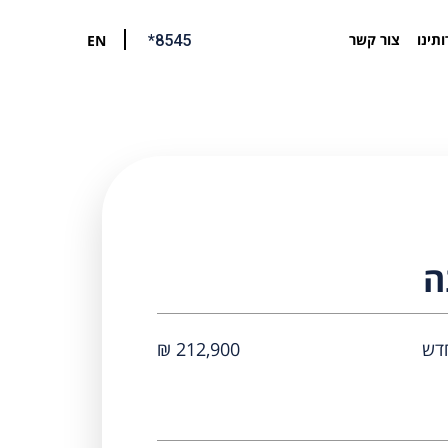
ותינו
צור קשר
EN
*8545
ה
212,900 ₪