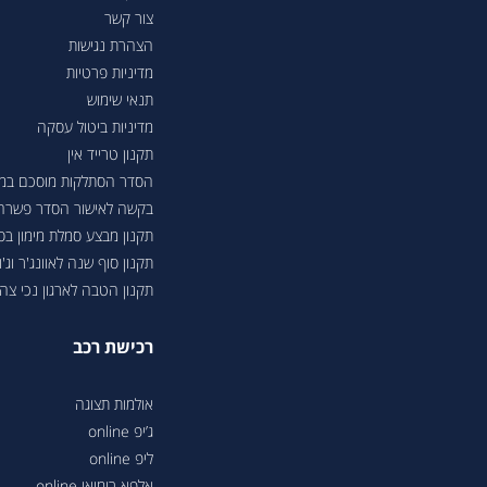
צור קשר
הצהרת נגישות
מדיניות פרטיות
תנאי שימוש
מדיניות ביטול עסקה
תקנון טרייד אין
הסדר הסתלקות מוסכם במסגר
בקשה לאישור הסדר פשרה בת"צ 38503-08-23 בעניין טווחי נסיעה ברכבי
תקנון מבצע סמלת מימון ב
תקנון סוף שנה לאוונג'ר וג'ונ
תקנון הטבה לארגון נכי צה"ל 6
רכישת רכב
אולמות תצוגה
ג’יפ online
ליפ online
אלפא רומיאו online