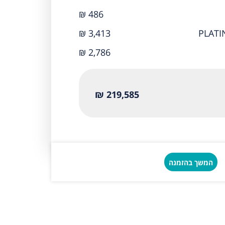
₪ 486
₪ 3,413
₪ 2,786
219,585 ₪
המשך בהזמנה