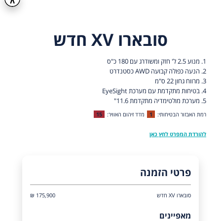
סובארו XV חדש
1. מנוע 2.5 ל' חזק ומשודרג עם 180 כ"ס
2. הנעה כפולה קבועה AWD כסטנדרט
3. מרווח גחון 22 ס"מ
4. בטיחות מתקדמת עם מערכת EyeSight
5. מערכת מולטימדיה מתקדמת 11.6"
רמת האבזור הבטיחותי:
1
מדד זיהום האוויר:
15
להורדת המפרט לחץ כאן
פרטי הזמנה
סובארו XV חדש
175,900 ₪
מאפיינים