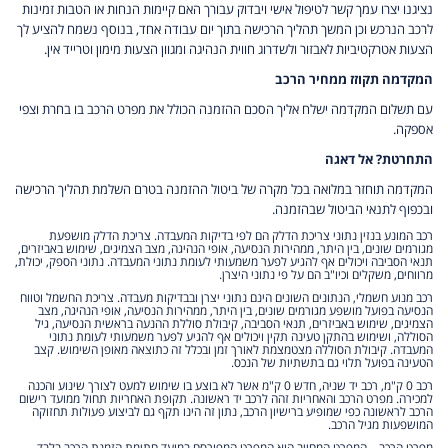
נציגנו יצרו עמך קשר לטיפול אישי ויבדוק עבורך האם קיימות הנחות או הטבות זמינות
לרכב הנרכש וכן המשך תהליך הרכישה בתוך יום עבודה אחד, בנוסף נשמח להציע לך
הצעות אטרקטיביות לאבזור ולשדרוג חווית הנהיגה ומגוון הצעות מימון וטרייד אין.
המקדמה תקוזז ממחיר הרכב
עם תשלום המקדמה ישלח אליך הסכם ההזמנה הכולל את מפרט הרכב בו בחרת וצפי
אספקה.
התחרטת? אל דאגה
המקדמה תוחזר במלואה בכל מקרה של ביטול ההזמנה בטרם השלמת תהליך הרכישה
ובכפוף לתנאי הביטול שבהזמנה.
רכב המונע בנזין נתוני צריכת הדלק הם לפי בדיקות המעבדה. צריכת הדלק מושפעת
מגורמים שונים, בין היתר, ממהירות הנסיעה, אופי הנהיגה, מצב הצמיגים, שימוש באביזרים,
תנאי הסביבה ויכולים אף להגיע לפער משמעותי לעומת נתוני המעבדה. נתוני הספק, יכולת,
מרווחים, משקלים וכיו"ב הם על פי נתוני היצרן.
רכב מנוע חשמלי, הנתונים השונים הינם נתוני יצרן ובבדיקות מעבדה. צריכת החשמל וטווח
הנסיעה בפועל מושפע מגורמים שונים, בין היתר, ממהירות הנסיעה, אופי הנהיגה, מצב
הצמיגים, שימוש באביזרים, תנאי הסביבה, קיבולת סוללת ההנעה בראשית הנסיעה, גיל
הסוללה, ושימוש בהתקן טעינה תקין ויכולים אף להגיע לפער משמעותי לעומת נתוני
המעבדה. קיבולת הסוללה מצטמצמת לאורך זמן ובכלל זה כתוצאה מאופן השימוש. קצב
הטעינה בפועל תלוי גם בתשתיות של הנכס.
רכב 0 ק"מ, רכב יד שניה, חדש 0 ק"מ אשר לא בוצע בו שימוש למעט לצורך שינוע והכנה
למכירה. מפרט הרכב והאחריות זהה לרכב יד ראשונה. תקופת האחריות תחול ממועד רישום
הרכב לראשונה כפי שמופיע ברישיון הרכב, נתון זה הינו תקף גם לביצוע פעולות תחזוקה
המושפעות מגיל הרכב.
מפרט הרכב – המפרט המחייב הוא המפרט המפורסם במועד חתימת הזמנת הרכב בלבד,