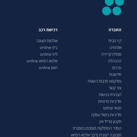
החברה
רכישת רכב
דף הבית
אולמות תצוגה
אודותינו
ג’יפ online
סמלת קריירה
ליפ online
ההנהלה
אלפא רומיאו online
ערכים
ראם online
חדשנות
פודקסט תרבות השטח
צור קשר
הצהרת נגישות
מדיניות פרטיות
תנאי שימוש
מדיניות ביטול עסקה
תקנון טרייד אין
הסדר הסתלקות מוסכם במסגרת
תובענה ייצוגית (רכבי אלפא רומיאו