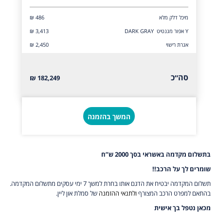
מיכל דלק מלא
₪ 486
Y אפור מגנטיט DARK GRAY
₪ 3,413
אגרת רישוי
₪ 2,450
סה״כ
182,249 ₪
המשך בהזמנה
בתשלום מקדמה באשראי בסך 2000 ש”ח
שומרים לך על הרכב!!
תשלום המקדמה יבטיח את הדגם אותו בחרת למשך 7 ימי עסקים מתשלום המקדמה.
בהתאם למפרט הרכב המצורף
ולתנאי ההזמנה
של סמלת און ליין.
מכאן נטפל בך אישית