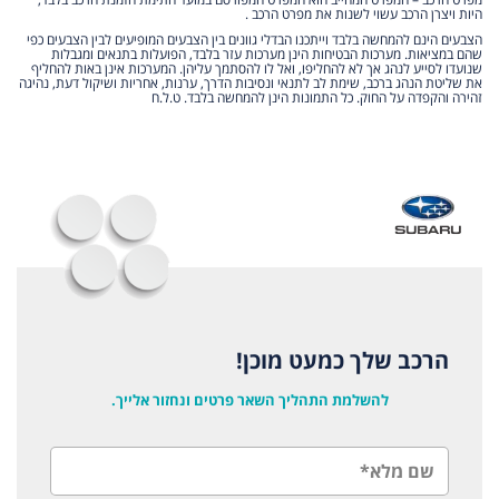
היות ויצרן הרכב עשוי לשנות את מפרט הרכב .
הצבעים הינם להמחשה בלבד וייתכנו הבדלי גוונים בין הצבעים המופיעים לבין הצבעים כפי
שהם במציאות. מערכות הבטיחות הינן מערכות עזר בלבד, הפועלות בתנאים ומגבלות
שנועדו לסייע לנהג אך לא להחליפו, ואל לו להסתמך עליהן. המערכות אינן באות להחליף
את שליטת הנהג ברכב, שימת לב לתנאי ונסיבות הדרך, ערנות, אחריות ושיקול דעת, נהיגה
זהירה והקפדה על החוק. כל התמונות הינן להמחשה בלבד. ט.ל.ח
הרכב שלך כמעט מוכן!
להשלמת התהליך השאר פרטים ונחזור אלייך.