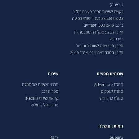
ג'ולייטה)
בקשה לאישור הסדר פשרה בת"צ
38503-08-23 בעניין טווחי נסיעה
ברכבי פיאט 500 חשמליים
תקנון מבצע סמלת מימון בסמלת
כמו חדש
תקנון סוף שנה לאוונג'ר וג'וניור
תקנון הטבה לארגון נכי צה"ל 2026
שרותים נוספים
שירות
סמלת Adventure
מרכזי השירות של סמלת
סמלת לעסקים
ספרות רכב
סמלת כמו חדש
קריאת שירות (Recall)
מחירון חלקי חילוף
המותגים שלנו
Ram
Subaru