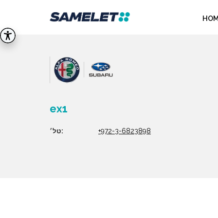
HOM
ex1
טל׳:
+972-3-6823898