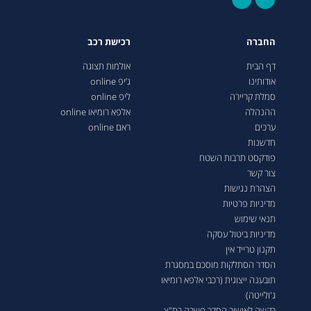
החברה
רכישת רכב
דף הבית
אולמות תצוגה
אודותינו
ג’יפ online
סמלת קריירה
ליפ online
ההנהלה
אלפא רומיאו online
ערכים
ראם online
חדשנות
פודקסט תרבות השטח
צור קשר
הצהרת נגישות
מדיניות פרטיות
תנאי שימוש
מדיניות ביטול עסקה
תקנון טרייד אין
הסדר הסתלקות מוסכם במסגרת
תובענה ייצוגית (רכבי אלפא רומיאו
ג'ולייטה)
בקשה לאישור הסדר פשרה בת"צ