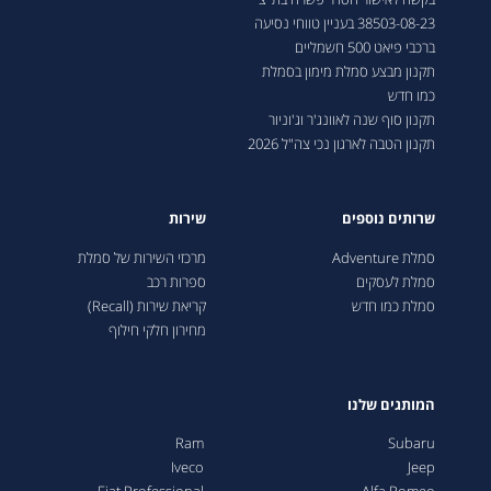
38503-08-23 בעניין טווחי נסיעה
ברכבי פיאט 500 חשמליים
תקנון מבצע סמלת מימון בסמלת
כמו חדש
תקנון סוף שנה לאוונג'ר וג'וניור
תקנון הטבה לארגון נכי צה"ל 2026
שרותים נוספים
שירות
סמלת Adventure
מרכזי השירות של סמלת
סמלת לעסקים
ספרות רכב
סמלת כמו חדש
קריאת שירות (Recall)
מחירון חלקי חילוף
המותגים שלנו
Ram
Subaru
Iveco
Jeep