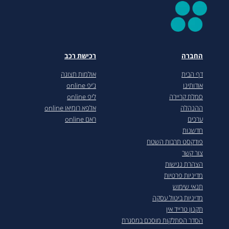
החברה
רכישת רכב
דף הבית
אולמות תצוגה
אודותינו
ג’יפ online
סמלת קריירה
ליפ online
ההנהלה
אלפא רומיאו online
ערכים
ראם online
חדשנות
פודקסט תרבות השטח
צור קשר
הצהרת נגישות
מדיניות פרטיות
תנאי שימוש
מדיניות ביטול עסקה
תקנון טרייד אין
הסדר הסתלקות מוסכם במסגרת