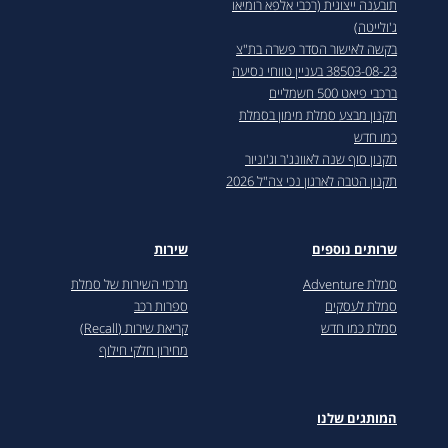
תובענה ייצוגית (רכבי אלפא רומיאו
ג'ולייטה)
בקשה לאישור הסדר פשרה בת"צ
38503-08-23 בעניין טווחי נסיעה
ברכבי פיאט 500 חשמליים
תקנון מבצע סמלת מימון בסמלת
כמו חדש
תקנון סוף שנה לאוונג'ר וג'וניור
תקנון הטבה לארגון נכי צה"ל 2026
שרותים נוספים
שירות
סמלת Adventure
מרכזי השירות של סמלת
סמלת לעסקים
ספרות רכב
סמלת כמו חדש
קריאת שירות (Recall)
מחירון חלקי חילוף
המותגים שלנו