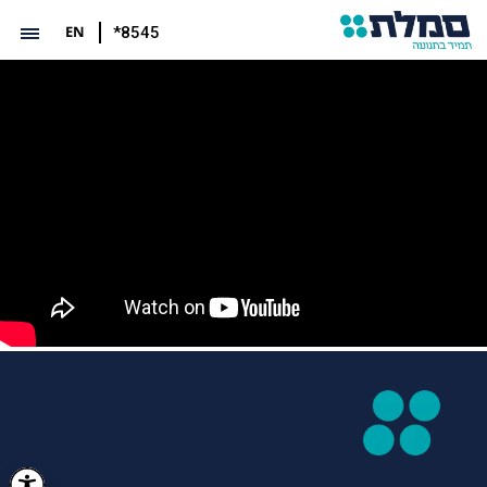
EN
*8545