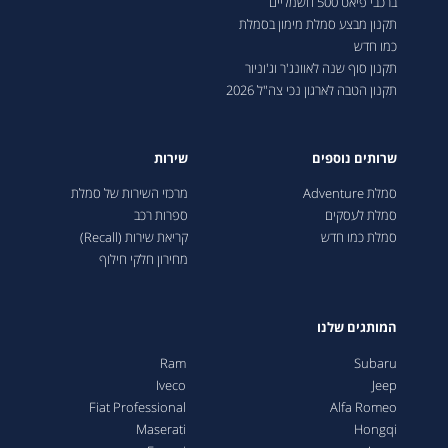
ברכבי פיאט 500 חשמליים
תקנון מבצע סמלת מימון בסמלת
כמו חדש
תקנון סוף שנה לאוונג'ר וג'וניור
תקנון הטבה לארגון נכי צה"ל 2026
שרותים נוספים
שירות
סמלת Adventure
מרכזי השירות של סמלת
סמלת לעסקים
ספרות רכב
סמלת כמו חדש
קריאת שירות (Recall)
מחירון חלקי חילוף
המותגים שלנו
Ram
Subaru
Iveco
Jeep
Fiat Professional
Alfa Romeo
Maserati
Hongqi