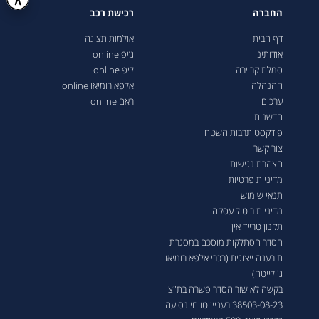
החברה
רכישת רכב
דף הבית
אולמות תצוגה
אודותינו
ג’יפ online
סמלת קריירה
ליפ online
ההנהלה
אלפא רומיאו online
ערכים
ראם online
חדשנות
פודקסט תרבות השטח
צור קשר
הצהרת נגישות
מדיניות פרטיות
תנאי שימוש
מדיניות ביטול עסקה
תקנון טרייד אין
הסדר הסתלקות מוסכם במסגרת
תובענה ייצוגית (רכבי אלפא רומיאו
ג'ולייטה)
בקשה לאישור הסדר פשרה בת"צ
38503-08-23 בעניין טווחי נסיעה