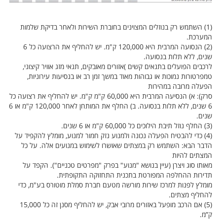
(1) השתמש רק בנוזלים המצוינים בחוברת השירות ולאחר בדיקת שלמות
המערכת.
(2) הנסועה המרבית היא 120,000 ק"מ. יש להחליף את הרצועה כל 6
שנים, ללא תלות בנסועה.
לרכבים הפועלים בתנאים קשים )אזורים מאובקים, תנאי מזג אוויר קיצוני,
טמפרטורות נמוכות או גבוהות מאוד במשך זמן רב או בנסיעות עירוניות,
הפעלה מרובה במהירות
סרק): א) הנסיעה המרבית היא 60,000 ק"מ ק"מ. יש להחליף את רצועה כל
6 שנים, ללא תלות בנסועה. ב) החלף את המותחן לאחר 120,000 ק"מ או 6
שנים.
(3) החלף נוזל תיבת הילוכים כל 60,000 ק"מ או 6 שנים.
(4) כדי להבטיח הפעלה נכונה ולמנוע נזק חמור למנוע, מומלץ להקפיד על
הדבר הבא: השתמש רק במצתים שאושרו לשימוש במנועים אלה. על כל
המצתים להיות
מאותו סוג ויצרן (עיין בנושא "מנוע" בפרק "מפרטים טכניים"). הקפד על
תדירות ההחלפה המפורטת בתכנית התחזוקה התקופתית.
מומלץ לפנות למרכז שירות מורשה מטעם חברת סמלת מוטורס בע"מ, כדי
להחליף מצתים.
(5) אם הרכב מופעל באזורים מרובי אבק, יש להחליף מסנן זה כל 15,000
ק”מ.