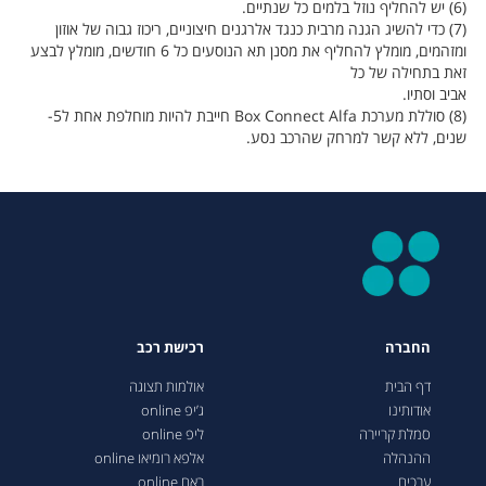
(6) יש להחליף נוזל בלמים כל שנתיים.
(7) כדי להשיג הגנה מרבית כנגד אלרגנים חיצוניים, ריכוז גבוה של אוזון
ומזהמים, מומלץ להחליף את מסנן תא הנוסעים כל 6 חודשים, מומלץ לבצע
זאת בתחילה של כל
אביב וסתיו.
(8) סוללת מערכת Box Connect Alfa חייבת להיות מוחלפת אחת ל5-
שנים, ללא קשר למרחק שהרכב נסע.
החברה
רכישת רכב
דף הבית
אולמות תצוגה
אודותינו
ג’יפ online
סמלת קריירה
ליפ online
ההנהלה
אלפא רומיאו online
ערכים
ראם online