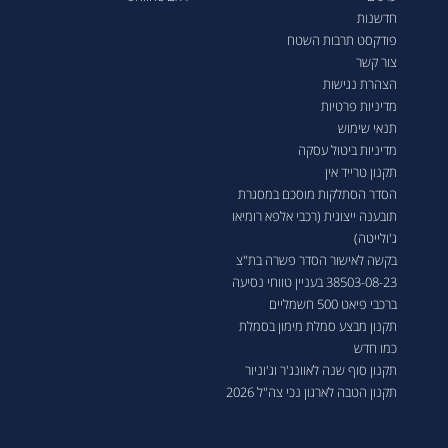
חדשנות
פודקסט תרבות השטח
צור קשר
הצהרת נגישות
מדיניות פרטיות
תנאי שימוש
מדיניות ביטול עסקה
תקנון טרייד אין
הסדר הסתלקות מוסכם במסגרת
תובענה ייצוגית (רכבי אלפא רומיאו
ג'ולייטה)
בקשה לאישור הסדר פשרה בת"צ
38503-08-23 בעניין טווחי נסיעה
ברכבי פיאט 500 חשמליים
תקנון מבצע סמלת מימון בסמלת
כמו חדש
תקנון סוף שנה לאוונג'ר וג'וניור
תקנון הטבה לארגון נכי צה"ל 2026