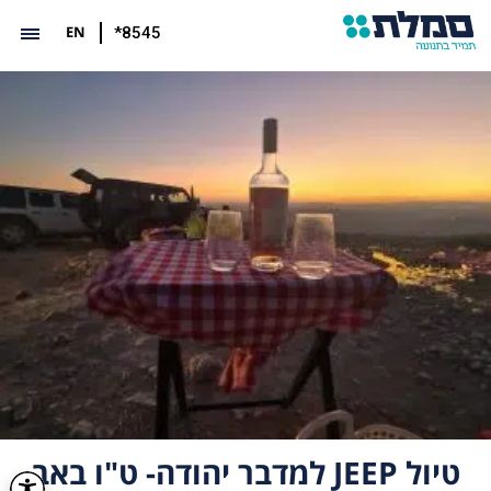
EN
*8545
טיול JEEP למדבר יהודה- ט"ו באב