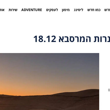
דש
כמו חדש
ליסינג
מימון
לעסקים
ADVENTURE
שירות
אוד
 המרסבא 18.12
ם