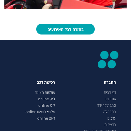
בחזרה לכל האירועים
החברה
רכישת רכב
דף הבית
אולמות תצוגה
אודותינו
ג’יפ online
סמלת קריירה
ליפ online
ההנהלה
אלפא רומיאו online
ערכים
ראם online
חדשנות