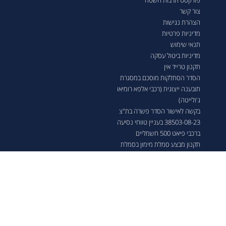
פודקסט תרבות השטח
צור קשר
הצהרת נגישות
מדיניות פרטיות
תנאי שימוש
מדיניות ביטול עסקה
תקנון טרייד אין
הסדר הסתלקות מוסכם במסגרת
תובענה ייצוגית (רכבי אלפא רומיאו
ג'ולייטה)
בקשה לאישור הסדר פשרה בת"צ
38503-08-23 בעניין טווחי נסיעה
ברכבי פיאט 500 חשמליים
תקנון מבצע סמלת מימון בסמלת
כמו חדש
תקנון סוף שנה לאוונג'ר וג'וניור
תקנון הטבה לארגון נכי צה"ל 2026
שרותים נוספים
שירות