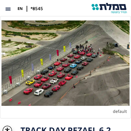
EN
*8545
default
TRACK DAY PEZAEL 6.2