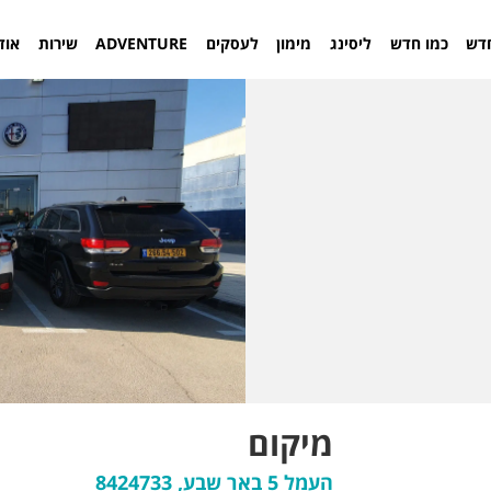
דש
כמו חדש
ליסינג
מימון
לעסקים
ADVENTURE
שירות
אוד
מיקום
העמל 5 באר שבע, 8424733