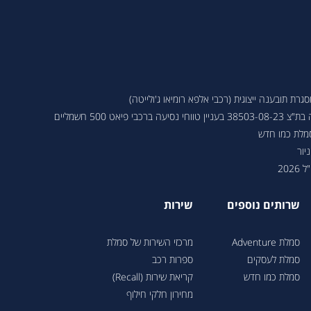
ת תובענה ייצוגית (רכבי אלפא רומיאו ג'ולייטה)
 פיאט 500 חשמליים
סמלת כמו חדש
יור
202
שרותים נוספים
שירות
סמלת Adventure
מרכזי השירות של סמלת
סמלת לעסקים
ספרות רכב
סמלת כמו חדש
קריאת שירות (Recall)
מחירון חלקי חילוף