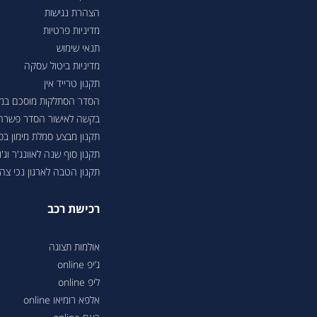
הצהרת נגישות
מדיניות פרטיות
תנאי שימוש
מדיניות ביטול עסקה
תקנון טרייד אין
הסדר הסתלקות מוסכם במסגר
בקשה לאישור הסדר פשרה בת"צ 38503-08-23 בעניין טווחי נסיעה ברכבי
תקנון מבצע סמלת מימון ב
תקנון סוף שנה לאוונג'ר וג'ונ
תקנון הטבה לארגון נכי צה"ל 6
רכישת רכב
אולמות תצוגה
ג’יפ online
ליפ online
אלפא רומיאו online