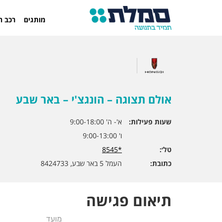
מותגים
רכב ח
אולם תצוגה – הונגצ'י – באר שבע
שעות פעילות:
א'- ה' 9:00-18:00
ו' 9:00-13:00
טל׳:
*8545
כתובת:
העמל 5 באר שבע, 8424733
תיאום פגישה