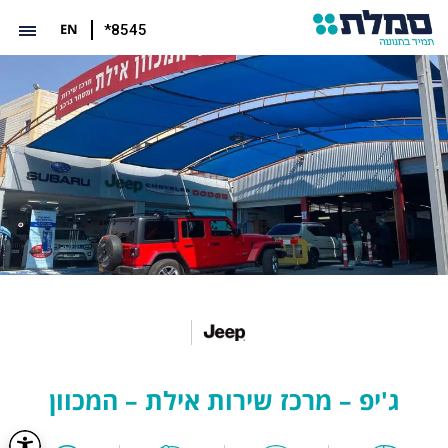
EN
*8545
ג'יפ – מרכז שירות אילת – המכוון