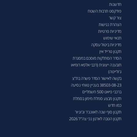
חדשנות
פודקסט תרבות השטח
צור קשר
הצהרת נגישות
מדיניות פרטיות
תנאי שימוש
מדיניות ביטול עסקה
תקנון טרייד אין
הסדר הסתלקות מוסכם במסגרת
תובענה ייצוגית (רכבי אלפא רומיאו
ג'ולייטה)
בקשה לאישור הסדר פשרה בת"צ
38503-08-23 בעניין טווחי נסיעה
ברכבי פיאט 500 חשמליים
תקנון מבצע סמלת מימון בסמלת
כמו חדש
תקנון סוף שנה לאוונג'ר וג'וניור
תקנון הטבה לארגון נכי צה"ל 2026