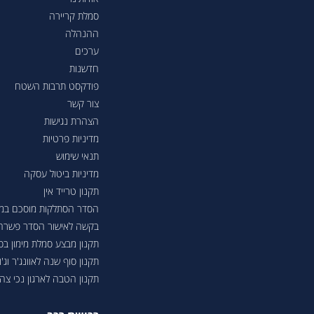
סמלת קריירה
ההנהלה
ערכים
חדשנות
פודקסט תרבות השטח
צור קשר
הצהרת נגישות
מדיניות פרטיות
תנאי שימוש
מדיניות ביטול עסקה
תקנון טרייד אין
הסדר הסתלקות מוסכם במסגר
בקשה לאישור הסדר פשרה בת"צ 38503-08-23 בעניין טווחי נסיעה ברכבי
תקנון מבצע סמלת מימון ב
תקנון סוף שנה לאוונג'ר וג'ונ
תקנון הטבה לארגון נכי צה"ל 6