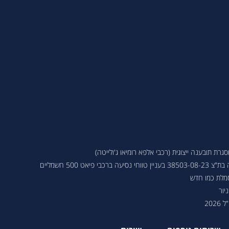
ת תובענה ייצוגית (רכבי אלפא רומיאו ג'ולייטה)
 פיאט 500 חשמליים
סמלת כמו חדש
יור
202