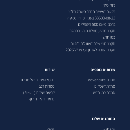
ג'ולייטה)
בקשה לאישור הסדר פשרה בת"צ
38503-08-23 בעניין טווחי נסיעה
ברכבי פיאט 500 חשמליים
תקנון מבצע סמלת מימון בסמלת
כמו חדש
תקנון סוף שנה לאוונג'ר וג'וניור
תקנון הטבה לארגון נכי צה"ל 2026
שרותים נוספים
שירות
סמלת Adventure
מרכזי השירות של סמלת
סמלת לעסקים
ספרות רכב
סמלת כמו חדש
קריאת שירות (Recall)
מחירון חלקי חילוף
המותגים שלנו
Ram
Subaru