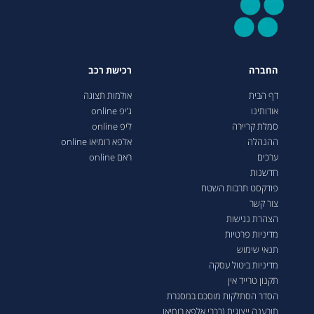
החברה
רכישת רכב
דף הבית
אולמות תצוגה
אודותינו
ג’יפ online
סמלת קריירה
ליפ online
ההנהלה
אלפא רומיאו online
ערכים
ראם online
חדשנות
פודקסט תרבות השטח
צור קשר
הצהרת נגישות
מדיניות פרטיות
תנאי שימוש
מדיניות ביטול עסקה
תקנון טרייד אין
הסדר הסתלקות מוסכם במסגרת
תובענה ייצוגית (רכבי אלפא רומיאו