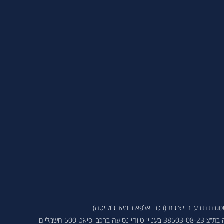
ת תובענה ייצוגית (רכבי אלפא רומיאו ג'ולייטה)
 פיאט 500 חשמליים