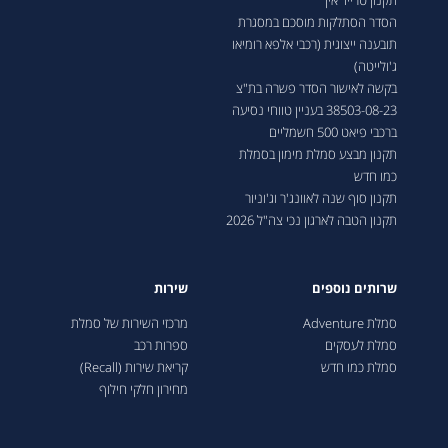
תקנון טרייד אין
הסדר הסתלקות מוסכם במסגרת
תובענה ייצוגית (רכבי אלפא רומיאו
ג'ולייטה)
בקשה לאישור הסדר פשרה בת"צ
38503-08-23 בעניין טווחי נסיעה
ברכבי פיאט 500 חשמליים
תקנון מבצע סמלת מימון בסמלת
כמו חדש
תקנון סוף שנה לאוונג'ר וג'וניור
תקנון הטבה לארגון נכי צה"ל 2026
שרותים נוספים
שירות
סמלת Adventure
מרכזי השירות של סמלת
סמלת לעסקים
ספרות רכב
סמלת כמו חדש
קריאת שירות (Recall)
מחירון חלקי חילוף