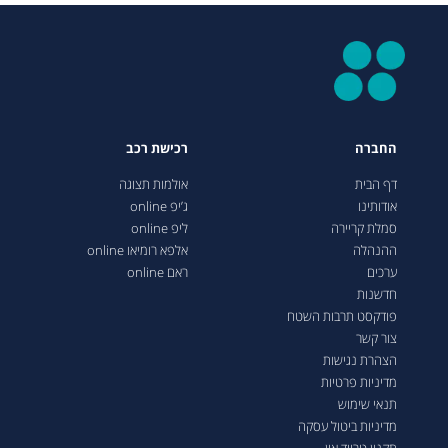
החברה
רכישת רכב
דף הבית
אולמות תצוגה
אודותינו
ג’יפ online
סמלת קריירה
ליפ online
ההנהלה
אלפא רומיאו online
ערכים
ראם online
חדשנות
פודקסט תרבות השטח
צור קשר
הצהרת נגישות
מדיניות פרטיות
תנאי שימוש
מדיניות ביטול עסקה