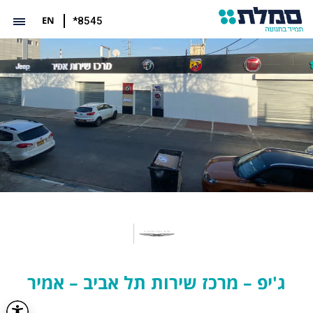
EN
*8545
ג'יפ – מרכז שירות תל אביב – אמיר