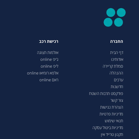
החברה
רכישת רכב
דף הבית
אולמות תצוגה
אודותינו
ג’יפ online
סמלת קריירה
ליפ online
ההנהלה
אלפא רומיאו online
ערכים
ראם online
חדשנות
פודקסט תרבות השטח
צור קשר
הצהרת נגישות
מדיניות פרטיות
תנאי שימוש
מדיניות ביטול עסקה
תקנון טרייד אין