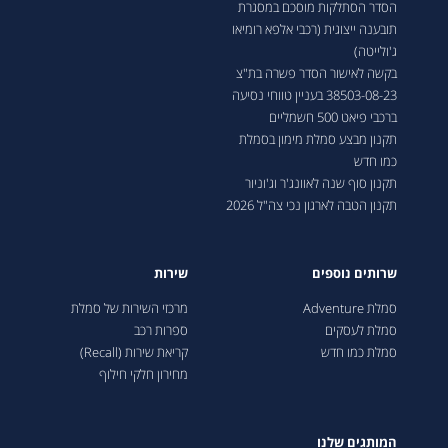
הסדר הסתלקות מוסכם במסגרת
תובענה ייצוגית (רכבי אלפא רומיאו
ג'ולייטה)
בקשה לאישור הסדר פשרה בת"צ
38503-08-23 בעניין טווחי נסיעה
ברכבי פיאט 500 חשמליים
תקנון מבצע סמלת מימון בסמלת
כמו חדש
תקנון סוף שנה לאוונג'ר וג'וניור
תקנון הטבה לארגון נכי צה"ל 2026
שרותים נוספים
שירות
סמלת Adventure
מרכזי השירות של סמלת
סמלת לעסקים
ספרות רכב
סמלת כמו חדש
קריאת שירות (Recall)
מחירון חלקי חילוף
המותגים שלנו