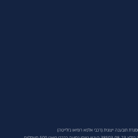
ת תובענה ייצוגית (רכבי אלפא רומיאו ג'ולייטה)
 פיאט 500 חשמליים