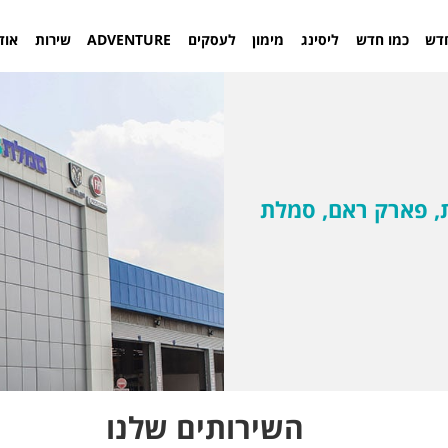
דש
כמו חדש
ליסינג
מימון
לעסקים
ADVENTURE
שירות
אוד
ת, פארק ראם, סמלת
השירותים שלנו