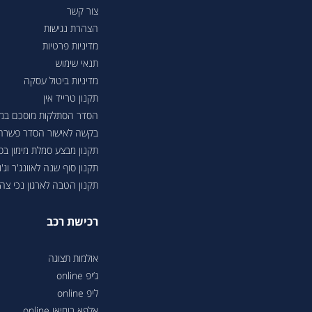
צור קשר
הצהרת נגישות
מדיניות פרטיות
תנאי שימוש
מדיניות ביטול עסקה
תקנון טרייד אין
הסדר הסתלקות מוסכם במסגר
בקשה לאישור הסדר פשרה בת"צ 38503-08-23 בעניין טווחי נסיעה ברכבי
תקנון מבצע סמלת מימון ב
תקנון סוף שנה לאוונג'ר וג'ונ
תקנון הטבה לארגון נכי צה"ל 6
רכישת רכב
אולמות תצוגה
ג’יפ online
ליפ online
אלפא רומיאו online