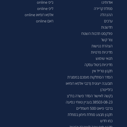
אודותינו
ג’יפ online
סמלת קריירה
ליפ online
ההנהלה
אלפא רומיאו online
ערכים
ראם online
חדשנות
פודקסט תרבות השטח
צור קשר
הצהרת נגישות
מדיניות פרטיות
תנאי שימוש
מדיניות ביטול עסקה
תקנון טרייד אין
הסדר הסתלקות מוסכם במסגרת
תובענה ייצוגית (רכבי אלפא רומיאו
ג'ולייטה)
בקשה לאישור הסדר פשרה בת"צ
38503-08-23 בעניין טווחי נסיעה
ברכבי פיאט 500 חשמליים
תקנון מבצע סמלת מימון בסמלת
כמו חדש