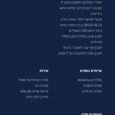
הסדר הסתלקות מוסכם במסגרת
תובענה ייצוגית (רכבי אלפא רומיאו
ג'ולייטה)
בקשה לאישור הסדר פשרה בת"צ
38503-08-23 בעניין טווחי נסיעה
ברכבי פיאט 500 חשמליים
תקנון מבצע סמלת מימון בסמלת
כמו חדש
תקנון סוף שנה לאוונג'ר וג'וניור
תקנון הטבה לארגון נכי צה"ל 2026
שרותים נוספים
שירות
סמלת Adventure
מרכזי השירות של סמלת
סמלת לעסקים
ספרות רכב
סמלת כמו חדש
קריאת שירות (Recall)
מחירון חלקי חילוף
המותגים שלנו