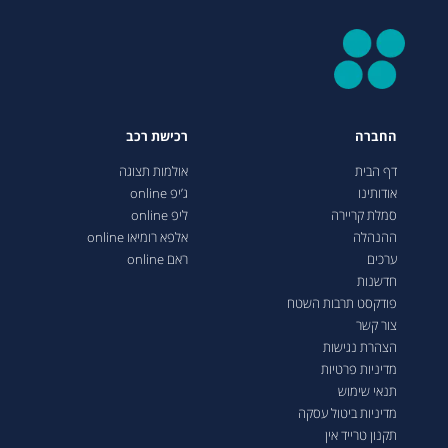
החברה
רכישת רכב
דף הבית
אולמות תצוגה
אודותינו
ג’יפ online
סמלת קריירה
ליפ online
ההנהלה
אלפא רומיאו online
ערכים
ראם online
חדשנות
פודקסט תרבות השטח
צור קשר
הצהרת נגישות
מדיניות פרטיות
תנאי שימוש
מדיניות ביטול עסקה
תקנון טרייד אין