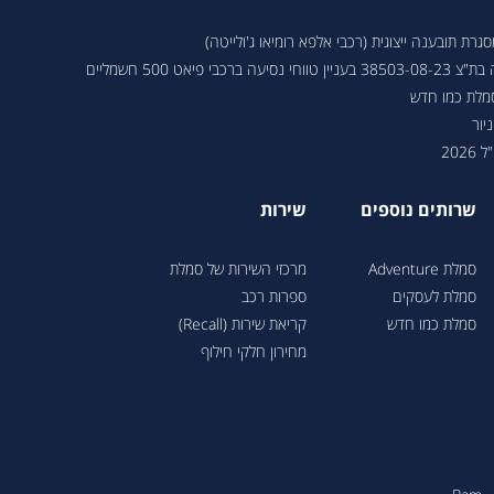
ת תובענה ייצוגית (רכבי אלפא רומיאו ג'ולייטה)
 פיאט 500 חשמליים
סמלת כמו חדש
יור
202
שרותים נוספים
שירות
סמלת Adventure
מרכזי השירות של סמלת
סמלת לעסקים
ספרות רכב
סמלת כמו חדש
קריאת שירות (Recall)
מחירון חלקי חילוף