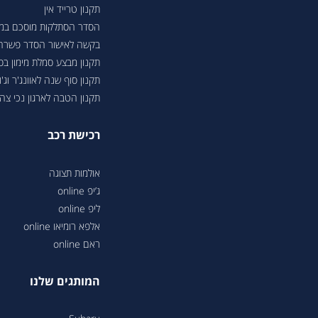
תקנון טרייד אין
הסדר הסתלקות מוסכם במסגר
בקשה לאישור הסדר פשרה בת"צ 38503-08-23 בעניין טווחי נסיעה ברכבי
תקנון מבצע סמלת מימון ב
תקנון סוף שנה לאוונג'ר וג'ונ
תקנון הטבה לארגון נכי צה"ל 6
רכישת רכב
אולמות תצוגה
ג’יפ online
ליפ online
אלפא רומיאו online
ראם online
המותגים שלנו