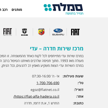
מותגים
רכב ח
מרכז שירות חדרה – עדי
במרכז שירות עדי מתייחסים לכל לקוח כאחד מהמשפחה. זו הסיב
מעולה מאז 1993. מתוך תפיסה שלרבים מאיתנו הטיפול ב
במרכז השירות עדי הצוות משקיע מאמץ רב להנעים, ככל הניתן, א
שעות פעילות:
א'- ה' 07:30-16:00
טל׳:
1-700-706-690
דוא״ל:
egoz@fiatnet.co.il
אתר:
https://fiat-alfa-hadera.co.il/
כתובת:
החרש 1, א.ת דרומי, חדרה