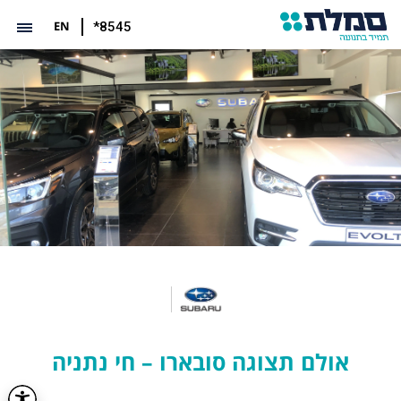
EN
*8545
אולם תצוגה סובארו – חי נתניה