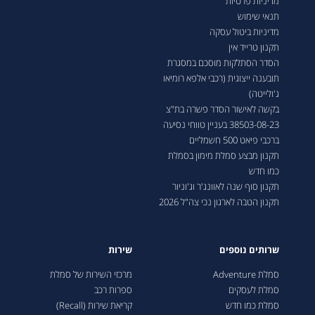
מדיניות פרטיות
תנאי שימוש
מדיניות ביטול עסקה
תקנון טרייד אין
הסדר הסתלקות מוסכם במסגרת
תובענה ייצוגית (רכבי אלפא רומיאו
ג'ולייטה)
בקשה לאישור הסדר פשרה בת"צ
38503-08-23 בעניין טווחי נסיעה
ברכבי פיאט 500 חשמליים
תקנון מבצע סמלת מימון בסמלת
כמו חדש
תקנון סוף שנה לאוונג'ר וג'וניור
תקנון הטבה לארגון נכי צה"ל 2026
שרותים נוספים
שירות
סמלת Adventure
מרכזי השירות של סמלת
סמלת לעסקים
ספרות רכב
סמלת כמו חדש
קריאת שירות (Recall)