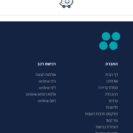
החברה
רכישת רכב
דף הבית
אולמות תצוגה
אודותינו
ג’יפ online
סמלת קריירה
ליפ online
ההנהלה
אלפא רומיאו online
ערכים
ראם online
חדשנות
פודקסט תרבות השטח
צור קשר
הצהרת נגישות