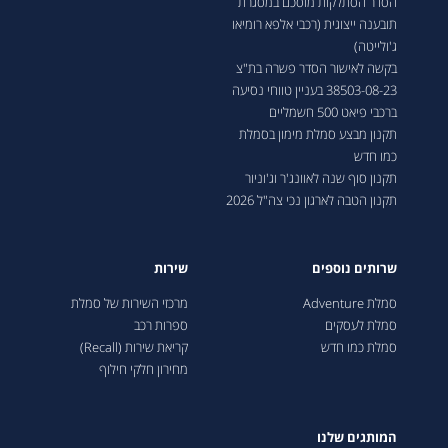
הסדר הסתלקות מוסכם במסגרת
תובענה ייצוגית (רכבי אלפא רומיאו
ג'ולייטה)
בקשה לאישור הסדר פשרה בת"צ
38503-08-23 בעניין טווחי נסיעה
ברכבי פיאט 500 חשמליים
תקנון מבצע סמלת מימון בסמלת
כמו חדש
תקנון סוף שנה לאוונג'ר וג'וניור
תקנון הטבה לארגון נכי צה"ל 2026
שרותים נוספים
שירות
סמלת Adventure
מרכזי השירות של סמלת
סמלת לעסקים
ספרות רכב
סמלת כמו חדש
קריאת שירות (Recall)
מחירון חלקי חילוף
המותגים שלנו