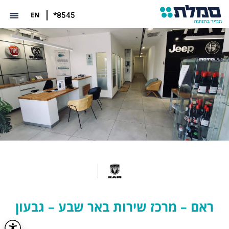
EN
*8545
ראם – מרכז שירות באר שבע – גבעון