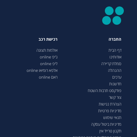
החברה
רכישת רכב
דף הבית
אולמות תצוגה
אודותינו
ג’יפ online
סמלת קריירה
ליפ online
ההנהלה
אלפא רומיאו online
ערכים
ראם online
חדשנות
פודקסט תרבות השטח
צור קשר
הצהרת נגישות
מדיניות פרטיות
תנאי שימוש
מדיניות ביטול עסקה
תקנון טרייד אין