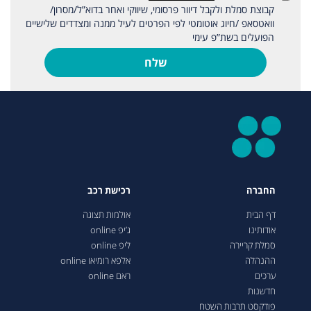
קבוצת סמלת ולקבל דיוור פרסומי, שיווקי ואחר בדוא”ל/מסרון/
וואטסאפ /חיוג אוטומטי לפי הפרטים לעיל ממנה ומצדדים שלישיים
הפועלים בשת”פ עימי
שלח
החברה
רכישת רכב
דף הבית
אולמות תצוגה
אודותינו
ג’יפ online
סמלת קריירה
ליפ online
ההנהלה
אלפא רומיאו online
ערכים
ראם online
חדשנות
פודקסט תרבות השטח