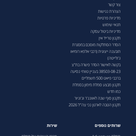
צור קשר
הצהרת נגישות
מדיניות פרטיות
תנאי שימוש
מדיניות ביטול עסקה
תקנון טרייד אין
הסדר הסתלקות מוסכם במסגרת
תובענה ייצוגית (רכבי אלפא רומיאו
ג'ולייטה)
בקשה לאישור הסדר פשרה בת"צ
38503-08-23 בעניין טווחי נסיעה
ברכבי פיאט 500 חשמליים
תקנון מבצע סמלת מימון בסמלת
כמו חדש
תקנון סוף שנה לאוונג'ר וג'וניור
תקנון הטבה לארגון נכי צה"ל 2026
שרותים נוספים
שירות