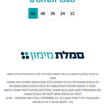
אי-עמידה בפירעון ההלוואה או בהחזר האשראי עלול לגרור חיוב בריבית פיגורים והליכי הוצאה
לפועל.
(*) הנתונים המוצגים לעיל הם בגדר סימולציה בלבד ואינם התנאים המחייבים לעניין האשראי,
ומובהר כי התנאים המחייבים להעמדת אשראי הם רק אלה הכלולים בהסכם שייחתם מול
נותן האשראי/סמלת מימון, מקום בו נותן האשראי / סמלת מימון הסכימ/ה להעמיד אשראי, ובהתאם
לטופס ריכוז הפרטים שיימסר ללקוח לפני העמדת האשראי.
המימון מועמד על ידי סמלת מימון בע"מ, ח.פ. 516393469, בעלת רישיון למתן אשראי – מורחב
(מ.ר. 63181) ו/או על ידי צדדים שלישיים.