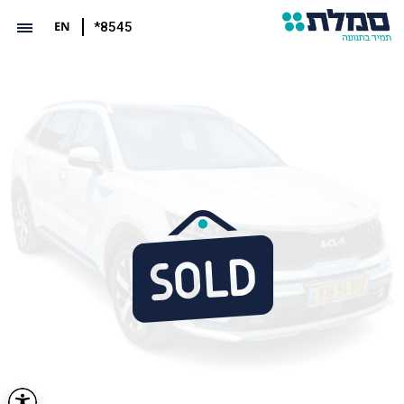
EN
*8545