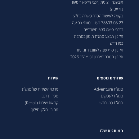
תובענה ייצוגית (רכבי אלפא רומיאו
ג'ולייטה)
בקשה לאישור הסדר פשרה בת"צ
38503-08-23 בעניין טווחי נסיעה
ברכבי פיאט 500 חשמליים
תקנון מבצע סמלת מימון בסמלת
כמו חדש
תקנון סוף שנה לאוונג'ר וג'וניור
תקנון הטבה לארגון נכי צה"ל 2026
שרותים נוספים
שירות
סמלת Adventure
מרכזי השירות של סמלת
סמלת לעסקים
ספרות רכב
סמלת כמו חדש
קריאת שירות (Recall)
מחירון חלקי חילוף
המותגים שלנו