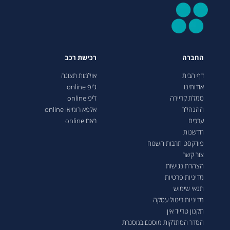
החברה
רכישת רכב
דף הבית
אולמות תצוגה
אודותינו
ג’יפ online
סמלת קריירה
ליפ online
ההנהלה
אלפא רומיאו online
ערכים
ראם online
חדשנות
פודקסט תרבות השטח
צור קשר
הצהרת נגישות
מדיניות פרטיות
תנאי שימוש
מדיניות ביטול עסקה
תקנון טרייד אין
הסדר הסתלקות מוסכם במסגרת