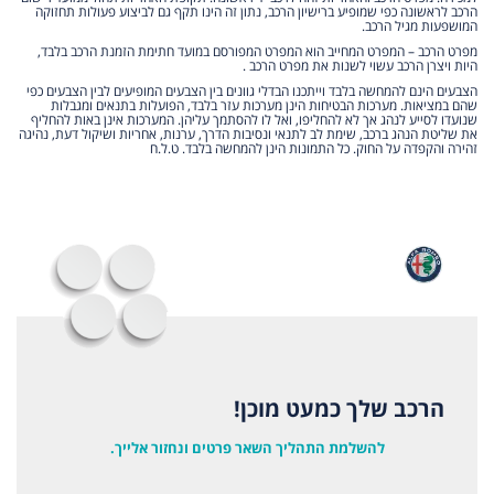
הרכב לראשונה כפי שמופיע ברישיון הרכב, נתון זה הינו תקף גם לביצוע פעולות תחזוקה
המושפעות מגיל הרכב.
מפרט הרכב – המפרט המחייב הוא המפרט המפורסם במועד חתימת הזמנת הרכב בלבד,
היות ויצרן הרכב עשוי לשנות את מפרט הרכב .
הצבעים הינם להמחשה בלבד וייתכנו הבדלי גוונים בין הצבעים המופיעים לבין הצבעים כפי
שהם במציאות. מערכות הבטיחות הינן מערכות עזר בלבד, הפועלות בתנאים ומגבלות
שנועדו לסייע לנהג אך לא להחליפו, ואל לו להסתמך עליהן. המערכות אינן באות להחליף
את שליטת הנהג ברכב, שימת לב לתנאי ונסיבות הדרך, ערנות, אחריות ושיקול דעת, נהיגה
זהירה והקפדה על החוק. כל התמונות הינן להמחשה בלבד. ט.ל.ח
הרכב שלך כמעט מוכן!
להשלמת התהליך השאר פרטים ונחזור אלייך.