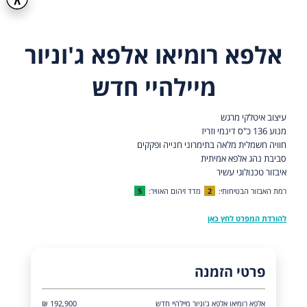
אלפא רומיאו אלפא ג'וניור
מיילהיי חדש
עיצוב איטלקי מרגש
מנוע 136 כ"ס דינמי וזריז
חוויה חשמלית מלאה בתימרוני חנייה ופקקים
סביבת נהג אלפא אמיתית
איבזור טכנולוגי עשיר
רמת האבזור הבטיחותי:
2
מדד זיהום האוויר:
5
להורדת המפרט לחץ כאן
פרטי הזמנה
אלפא רומיאו אלפא ג'וניור מיילהיי חדש
192,900 ₪