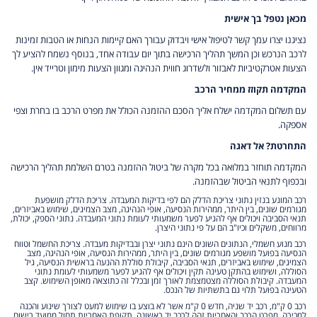
מכאן נטפל בך אישית
נציגנו יצרו עמך קשר לטיפול אישי ויבדוק עבורך האם קיימות הנחות או הטבות זמינות
לרכב הנרכש וכן המשך תהליך הרכישה בתוך יום עבודה אחד, בנוסף נשמח להציע לך
הצעות אטרקטיביות לאבזור ולשדרוג חווית הנהיגה ומגוון הצעות מימון וטרייד אין.
המקדמה תקוזז ממחיר הרכב
עם תשלום המקדמה ישלח אליך הסכם ההזמנה הכולל את מפרט הרכב בו בחרת וצפי
אספקה.
התחרטת? אל דאגה
המקדמה תוחזר במלואה בכל מקרה של ביטול ההזמנה בטרם השלמת תהליך הרכישה
ובכפוף לתנאי הביטול שבהזמנה.
רכב המונע בנזין נתוני צריכת הדלק הם לפי בדיקות המעבדה. צריכת הדלק מושפעת
מגורמים שונים, בין היתר, ממהירות הנסיעה, אופי הנהיגה, מצב הצמיגים, שימוש באביזרים,
תנאי הסביבה ויכולים אף להגיע לפער משמעותי לעומת נתוני המעבדה. נתוני הספק, יכולת,
מרווחים, משקלים וכיו"ב הם על פי נתוני היצרן.
רכב מנוע חשמלי, הנתונים השונים הינם נתוני יצרן ובבדיקות מעבדה. צריכת החשמל וטווח
הנסיעה בפועל מושפע מגורמים שונים, בין היתר, ממהירות הנסיעה, אופי הנהיגה, מצב
הצמיגים, שימוש באביזרים, תנאי הסביבה, קיבולת סוללת ההנעה בראשית הנסיעה, גיל
הסוללה, ושימוש בהתקן טעינה תקין ויכולים אף להגיע לפער משמעותי לעומת נתוני
המעבדה. קיבולת הסוללה מצטמצמת לאורך זמן ובכלל זה כתוצאה מאופן השימוש. קצב
הטעינה בפועל תלוי גם בתשתיות של הנכס.
רכב 0 ק"מ, רכב יד שניה, חדש 0 ק"מ אשר לא בוצע בו שימוש למעט לצורך שינוע והכנה
למכירה. מפרט הרכב והאחריות זהה לרכב יד ראשונה. תקופת האחריות תחול ממועד רישום