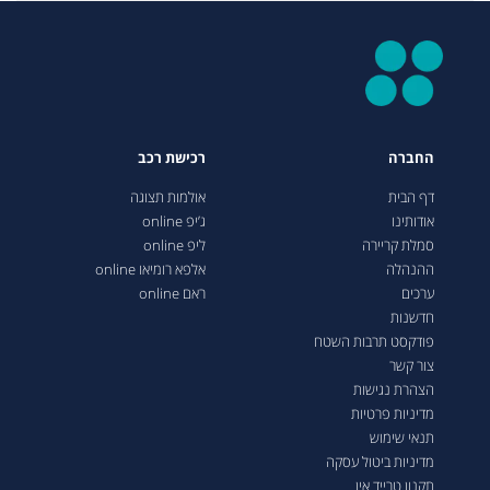
החברה
רכישת רכב
דף הבית
אולמות תצוגה
אודותינו
ג’יפ online
סמלת קריירה
ליפ online
ההנהלה
אלפא רומיאו online
ערכים
ראם online
חדשנות
פודקסט תרבות השטח
צור קשר
הצהרת נגישות
מדיניות פרטיות
תנאי שימוש
מדיניות ביטול עסקה
תקנון טרייד אין