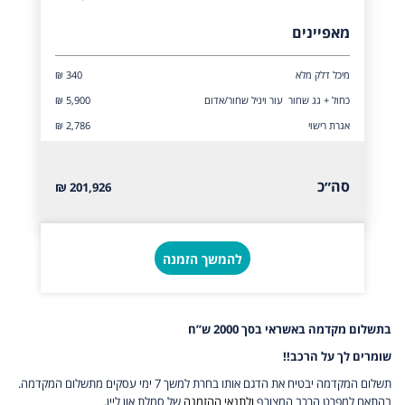
מאפיינים
מיכל דלק מלא
₪ 340
כחול + גג שחור עור ויניל שחור/אדום
₪ 5,900
אגרת רישוי
₪ 2,786
סה״כ
201,926 ₪
להמשך הזמנה
בתשלום מקדמה באשראי בסך 2000 ש”ח
שומרים לך על הרכב!!
תשלום המקדמה יבטיח את הדגם אותו בחרת למשך 7 ימי עסקים מתשלום המקדמה.
בהתאם למפרט הרכב המצורף
ולתנאי ההזמנה
של סמלת און ליין.