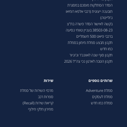
הסדר הסתלקות מוסכם במסגרת
תובענה ייצוגית (רכבי אלפא רומיאו
ג'ולייטה)
בקשה לאישור הסדר פשרה בת"צ
38503-08-23 בעניין טווחי נסיעה
ברכבי פיאט 500 חשמליים
תקנון מבצע סמלת מימון בסמלת
כמו חדש
תקנון סוף שנה לאוונג'ר וג'וניור
תקנון הטבה לארגון נכי צה"ל 2026
שרותים נוספים
שירות
סמלת Adventure
מרכזי השירות של סמלת
סמלת לעסקים
ספרות רכב
סמלת כמו חדש
קריאת שירות (Recall)
מחירון חלקי חילוף