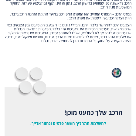
הרכב לראשונה כפי שמופיע ברישיון הרכב, נתון זה הינו תקף גם לביצוע פעולות תחזוקה
המושפעות מגיל הרכב.
מפרט הרכב – המפרט המחייב הוא המפרט המפורסם במועד חתימת הזמנת הרכב בלבד,
היות ויצרן הרכב עשוי לשנות את מפרט הרכב .
הצבעים הינם להמחשה בלבד וייתכנו הבדלי גוונים בין הצבעים המופיעים לבין הצבעים כפי
שהם במציאות. מערכות הבטיחות הינן מערכות עזר בלבד, הפועלות בתנאים ומגבלות
שנועדו לסייע לנהג אך לא להחליפו, ואל לו להסתמך עליהן. המערכות אינן באות להחליף
את שליטת הנהג ברכב, שימת לב לתנאי ונסיבות הדרך, ערנות, אחריות ושיקול דעת, נהיגה
זהירה והקפדה על החוק. כל התמונות הינן להמחשה בלבד. ט.ל.ח
הרכב שלך כמעט מוכן!
להשלמת התהליך השאר פרטים ונחזור אלייך.