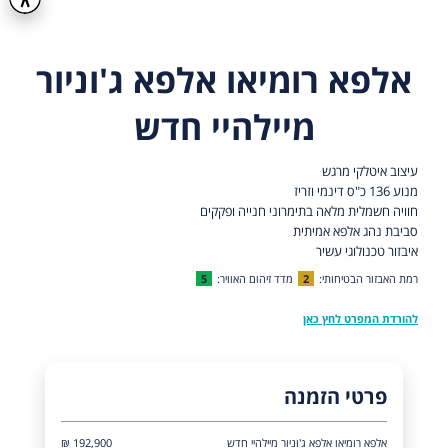
אלפא רומיאו אלפא ג'וניור
מיילהיי חדש
עיצוב איטלקי מרגש
מנוע 136 כ"ס דינמי וזריז
חוויה חשמלית מלאה בתימרוני חנייה ופקקים
סביבת נהג אלפא אמיתית
איבזור טכנולוגי עשיר
רמת האבזור הבטיחותי:
2
מדד זיהום האוויר:
5
להורדת המפרט לחץ כאן
פרטי הזמנה
אלפא רומיאו אלפא ג'וניור מיילהיי חדש
192,900 ₪