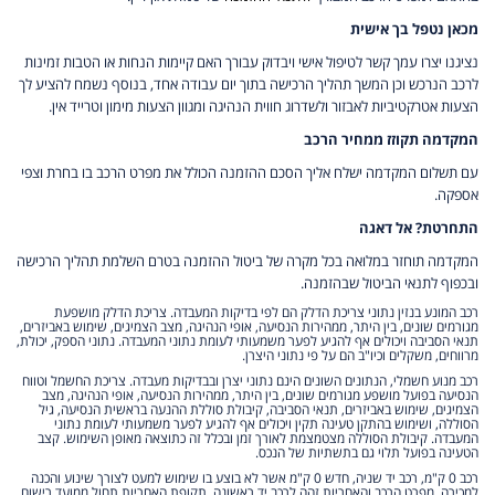
מכאן נטפל בך אישית
נציגנו יצרו עמך קשר לטיפול אישי ויבדוק עבורך האם קיימות הנחות או הטבות זמינות
לרכב הנרכש וכן המשך תהליך הרכישה בתוך יום עבודה אחד, בנוסף נשמח להציע לך
הצעות אטרקטיביות לאבזור ולשדרוג חווית הנהיגה ומגוון הצעות מימון וטרייד אין.
המקדמה תקוזז ממחיר הרכב
עם תשלום המקדמה ישלח אליך הסכם ההזמנה הכולל את מפרט הרכב בו בחרת וצפי
אספקה.
התחרטת? אל דאגה
המקדמה תוחזר במלואה בכל מקרה של ביטול ההזמנה בטרם השלמת תהליך הרכישה
ובכפוף לתנאי הביטול שבהזמנה.
רכב המונע בנזין נתוני צריכת הדלק הם לפי בדיקות המעבדה. צריכת הדלק מושפעת
מגורמים שונים, בין היתר, ממהירות הנסיעה, אופי הנהיגה, מצב הצמיגים, שימוש באביזרים,
תנאי הסביבה ויכולים אף להגיע לפער משמעותי לעומת נתוני המעבדה. נתוני הספק, יכולת,
מרווחים, משקלים וכיו"ב הם על פי נתוני היצרן.
רכב מנוע חשמלי, הנתונים השונים הינם נתוני יצרן ובבדיקות מעבדה. צריכת החשמל וטווח
הנסיעה בפועל מושפע מגורמים שונים, בין היתר, ממהירות הנסיעה, אופי הנהיגה, מצב
הצמיגים, שימוש באביזרים, תנאי הסביבה, קיבולת סוללת ההנעה בראשית הנסיעה, גיל
הסוללה, ושימוש בהתקן טעינה תקין ויכולים אף להגיע לפער משמעותי לעומת נתוני
המעבדה. קיבולת הסוללה מצטמצמת לאורך זמן ובכלל זה כתוצאה מאופן השימוש. קצב
הטעינה בפועל תלוי גם בתשתיות של הנכס.
רכב 0 ק"מ, רכב יד שניה, חדש 0 ק"מ אשר לא בוצע בו שימוש למעט לצורך שינוע והכנה
למכירה. מפרט הרכב והאחריות זהה לרכב יד ראשונה. תקופת האחריות תחול ממועד רישום