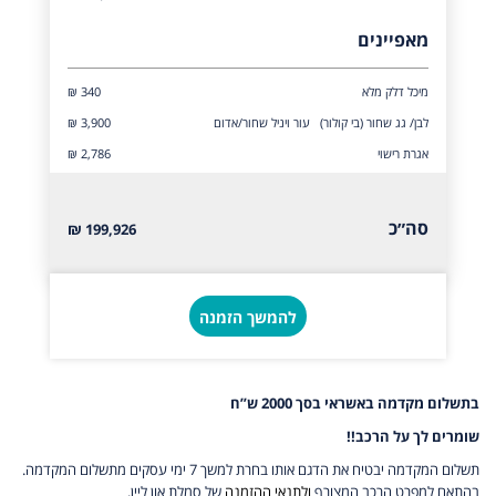
מאפיינים
מיכל דלק מלא
₪ 340
לבן/ גג שחור (בי קולור) עור ויניל שחור/אדום
₪ 3,900
אגרת רישוי
₪ 2,786
סה״כ
199,926 ₪
להמשך הזמנה
בתשלום מקדמה באשראי בסך 2000 ש”ח
שומרים לך על הרכב!!
תשלום המקדמה יבטיח את הדגם אותו בחרת למשך 7 ימי עסקים מתשלום המקדמה.
בהתאם למפרט הרכב המצורף
ולתנאי ההזמנה
של סמלת און ליין.