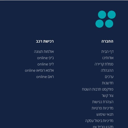
החברה
רכישת רכב
דף הבית
אולמות תצוגה
אודותינו
ג’יפ online
סמלת קריירה
ליפ online
ההנהלה
אלפא רומיאו online
ערכים
ראם online
חדשנות
פודקסט תרבות השטח
צור קשר
הצהרת נגישות
מדיניות פרטיות
תנאי שימוש
מדיניות ביטול עסקה
תקנון טרייד אין