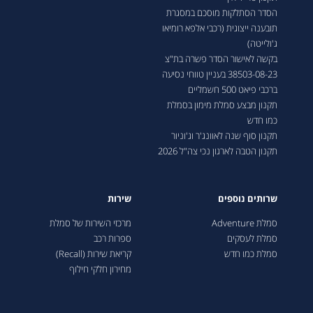
הסדר הסתלקות מוסכם במסגרת
תובענה ייצוגית (רכבי אלפא רומיאו
ג'ולייטה)
בקשה לאישור הסדר פשרה בת"צ
38503-08-23 בעניין טווחי נסיעה
ברכבי פיאט 500 חשמליים
תקנון מבצע סמלת מימון בסמלת
כמו חדש
תקנון סוף שנה לאוונג'ר וג'וניור
תקנון הטבה לארגון נכי צה"ל 2026
שרותים נוספים
שירות
סמלת Adventure
מרכזי השירות של סמלת
סמלת לעסקים
ספרות רכב
סמלת כמו חדש
קריאת שירות (Recall)
מחירון חלקי חילוף