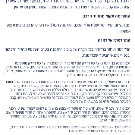
לרכב הנרכש וכן המשך תהליך הרכישה בתוך יום עבודה אחד, בנוסף נשמח להציע לך
הצעות אטרקטיביות לאבזור ולשדרוג חווית הנהיגה ומגוון הצעות מימון וטרייד אין.
המקדמה תקוזז ממחיר הרכב
עם תשלום המקדמה ישלח אליך הסכם ההזמנה הכולל את מפרט הרכב בו בחרת וצפי
אספקה.
התחרטת? אל דאגה
המקדמה תוחזר במלואה בכל מקרה של ביטול ההזמנה בטרם השלמת תהליך הרכישה
ובכפוף לתנאי הביטול שבהזמנה.
רכב המונע בנזין נתוני צריכת הדלק הם לפי בדיקות המעבדה. צריכת הדלק מושפעת
מגורמים שונים, בין היתר, ממהירות הנסיעה, אופי הנהיגה, מצב הצמיגים, שימוש באביזרים,
תנאי הסביבה ויכולים אף להגיע לפער משמעותי לעומת נתוני המעבדה. נתוני הספק, יכולת,
מרווחים, משקלים וכיו"ב הם על פי נתוני היצרן.
רכב מנוע חשמלי, הנתונים השונים הינם נתוני יצרן ובבדיקות מעבדה. צריכת החשמל וטווח
הנסיעה בפועל מושפע מגורמים שונים, בין היתר, ממהירות הנסיעה, אופי הנהיגה, מצב
הצמיגים, שימוש באביזרים, תנאי הסביבה, קיבולת סוללת ההנעה בראשית הנסיעה, גיל
הסוללה, ושימוש בהתקן טעינה תקין ויכולים אף להגיע לפער משמעותי לעומת נתוני
המעבדה. קיבולת הסוללה מצטמצמת לאורך זמן ובכלל זה כתוצאה מאופן השימוש. קצב
הטעינה בפועל תלוי גם בתשתיות של הנכס.
רכב 0 ק"מ, רכב יד שניה, חדש 0 ק"מ אשר לא בוצע בו שימוש למעט לצורך שינוע והכנה
למכירה. מפרט הרכב והאחריות זהה לרכב יד ראשונה. תקופת האחריות תחול ממועד רישום
הרכב לראשונה כפי שמופיע ברישיון הרכב, נתון זה הינו תקף גם לביצוע פעולות תחזוקה
המושפעות מגיל הרכב.
מפרט הרכב – המפרט המחייב הוא המפרט המפורסם במועד חתימת הזמנת הרכב בלבד,
היות ויצרן הרכב עשוי לשנות את מפרט הרכב .