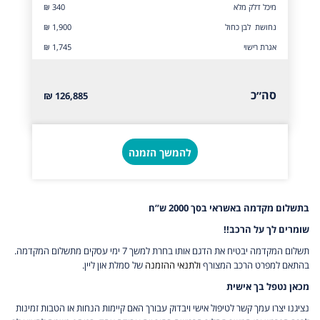
מיכל דלק מלא
₪ 340
נחושת לבן כחול
₪ 1,900
אגרת רישוי
₪ 1,745
סה״כ
126,885 ₪
להמשך הזמנה
בתשלום מקדמה באשראי בסך 2000 ש”ח
שומרים לך על הרכב!!
תשלום המקדמה יבטיח את הדגם אותו בחרת למשך 7 ימי עסקים מתשלום המקדמה.
בהתאם למפרט הרכב המצורף
ולתנאי ההזמנה
של סמלת און ליין.
מכאן נטפל בך אישית
נציגנו יצרו עמך קשר לטיפול אישי ויבדוק עבורך האם קיימות הנחות או הטבות זמינות