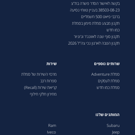
בקשה לאישור הסדר פשרה בת"צ
38503-08-23 בעניין טווחי נסיעה
ברכבי פיאט 500 חשמליים
תקנון מבצע סמלת מימון בסמלת
כמו חדש
תקנון סוף שנה לאוונג'ר וג'וניור
תקנון הטבה לארגון נכי צה"ל 2026
שרותים נוספים
שירות
סמלת Adventure
מרכזי השירות של סמלת
סמלת לעסקים
ספרות רכב
סמלת כמו חדש
קריאת שירות (Recall)
מחירון חלקי חילוף
המותגים שלנו
Ram
Subaru
Iveco
Jeep