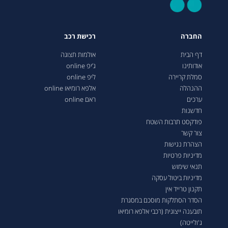
החברה
רכישת רכב
דף הבית
אולמות תצוגה
אודותינו
ג’יפ online
סמלת קריירה
ליפ online
ההנהלה
אלפא רומיאו online
ערכים
ראם online
חדשנות
פודקסט תרבות השטח
צור קשר
הצהרת נגישות
מדיניות פרטיות
תנאי שימוש
מדיניות ביטול עסקה
תקנון טרייד אין
הסדר הסתלקות מוסכם במסגרת
תובענה ייצוגית (רכבי אלפא רומיאו
ג'ולייטה)