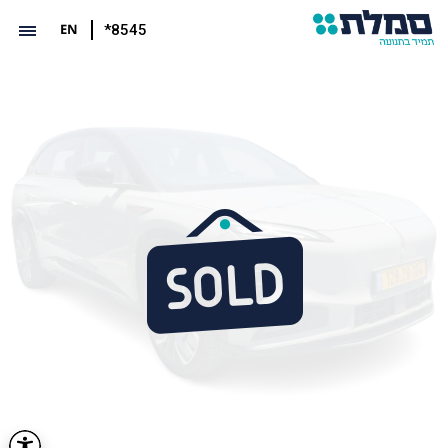
EN
*8545