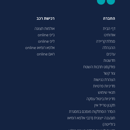
החברה
רכישת רכב
דף הבית
אולמות תצוגה
אודותינו
ג’יפ online
סמלת קריירה
ליפ online
ההנהלה
אלפא רומיאו online
ערכים
ראם online
חדשנות
פודקסט תרבות השטח
צור קשר
הצהרת נגישות
מדיניות פרטיות
תנאי שימוש
מדיניות ביטול עסקה
תקנון טרייד אין
הסדר הסתלקות מוסכם במסגרת
תובענה ייצוגית (רכבי אלפא רומיאו
ג'ולייטה)