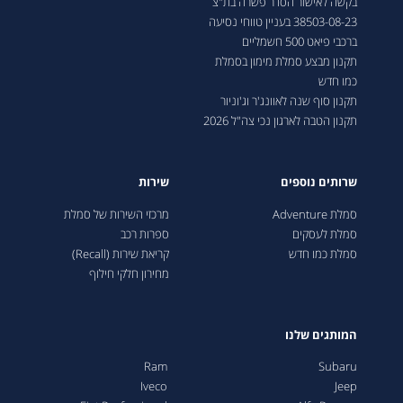
בקשה לאישור הסדר פשרה בת"צ
38503-08-23 בעניין טווחי נסיעה
ברכבי פיאט 500 חשמליים
תקנון מבצע סמלת מימון בסמלת
כמו חדש
תקנון סוף שנה לאוונג'ר וג'וניור
תקנון הטבה לארגון נכי צה"ל 2026
שרותים נוספים
שירות
סמלת Adventure
מרכזי השירות של סמלת
סמלת לעסקים
ספרות רכב
סמלת כמו חדש
קריאת שירות (Recall)
מחירון חלקי חילוף
המותגים שלנו
Ram
Subaru
Iveco
Jeep