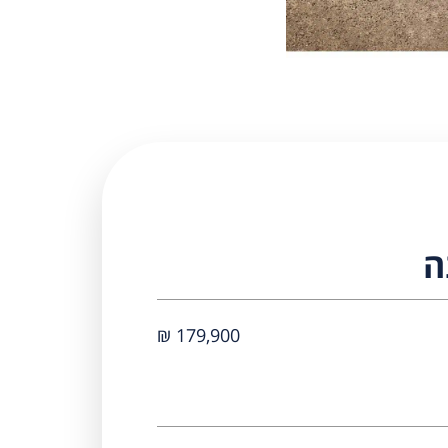
ה
179,900 ₪