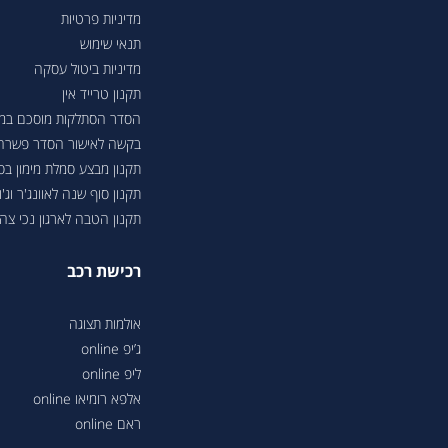
מדיניות פרטיות
תנאי שימוש
מדיניות ביטול עסקה
תקנון טרייד אין
הסדר הסתלקות מוסכם במסגר
בקשה לאישור הסדר פשרה בת"צ 38503-08-23 בעניין טווחי נסיעה ברכבי
תקנון מבצע סמלת מימון ב
תקנון סוף שנה לאוונג'ר וג'ונ
תקנון הטבה לארגון נכי צה"ל 6
רכישת רכב
אולמות תצוגה
ג’יפ online
ליפ online
אלפא רומיאו online
ראם online