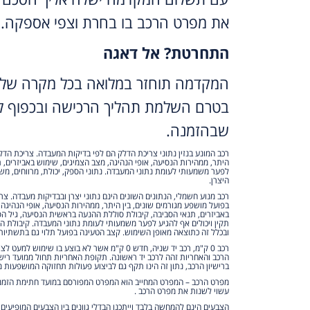
את מפרט הרכב בו בחרת וצפי אספקה.
התחרטת? אל דאגה
המקדמה תוחזר במלואה בכל מקרה של 
בטרם השלמת תהליך הרכישה ובכפוף לת
שבהזמנה.
רכב המונע בנזין נתוני צריכת הדלק הם לפי בדיקות המעבדה. צריכת הדל
היתר, ממהירות הנסיעה, אופי הנהיגה, מצב הצמיגים, שימוש באביזרים, ת
לפער משמעותי לעומת נתוני המעבדה. נתוני הספק, יכולת, מרווחים, משקל
היצרן.
רכב מנוע חשמלי, הנתונים השונים הינם נתוני יצרן ובבדיקות מעבדה. צ
בפועל מושפע מגורמים שונים, בין היתר, ממהירות הנסיעה, אופי הנהיגה
באביזרים, תנאי הסביבה, קיבולת סוללת ההנעה בראשית הנסיעה, גיל הס
תקין ויכולים אף להגיע לפער משמעותי לעומת נתוני המעבדה. קיבולת 
ובכלל זה כתוצאה מאופן השימוש. קצב הטעינה בפועל תלוי גם בתשתיות
רכב 0 ק"מ, רכב יד שניה, חדש 0 ק"מ אשר לא בוצע בו שי
הרכב והאחריות זהה לרכב יד ראשונה. תקופת האחריות תחול ממועד ריש
ברישיון הרכב, נתון זה הינו תקף גם לביצוע פעולות תחזוקה המושפעות מ
מפרט הרכב – המפרט המחייב הוא המפרט המפורסם במועד חתימת הזמנת 
עשוי לשנות את מפרט הרכב .
הצבעים הינם להמחשה בלבד וייתכנו הבדלי גוונים בין הצבעים המופיעים