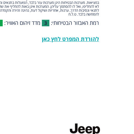
במציאות. מערכות הבטיחות הינן מערכות עזר בלבד, הפועלות בתנאים ומ
לא להחליפו, ואל לו להסתמך עליהן. המערכות אינן באות להחליף את של
לתנאי ונסיבות הדרך, ערנות, אחריות ושיקול דעת, נהיגה זהירה והקפדה 
להמחשה בלבד. ט.ל.ח
רמת האבזור הבטיחותי:
מדד זיהום האוויר:
5
3
להורדת המפרט לחץ כאן